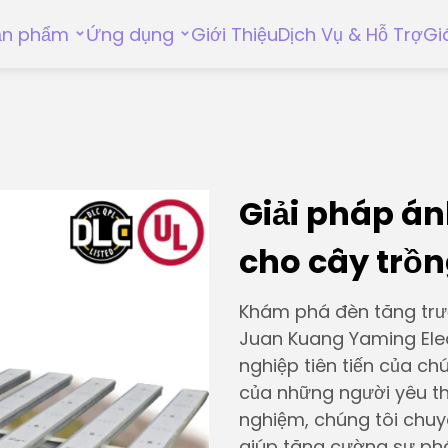
ản phẩm
Ứng dụng
Giới Thiệu
Dịch Vụ & Hỗ Trợ
Gi
Giải pháp án
cho cây trồn
Khám phá đèn tăng trưở
Juan Kuang Yaming Elec
nghiệp tiên tiến của ch
của những người yêu th
nghiệm, chúng tôi chuy
giúp tăng cường sự phá