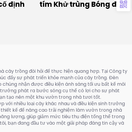
cố định
tím Khử trùng Bóng đèn
UVC xa 150W 60w 30w
Đèn phát sáng Excimer
Bóng đèn UVC 222nm
à cây trồng đòi hỏi để thực hiện quang hợp. Tại Công ty
húc đẩy sự phát triển khỏe mạnh của cây trồng. Đèn
o chúng nhận được điều kiện ánh sáng tối ưu bất kể môi
 trưởng phát ra bước sóng cụ thể có lợi cho sự phát
bạn tạo nên một khu vườn trong nhà tươi tốt.
 với nhiều loại cây khác nhau và điều kiện sinh trưởng
 thiết kế để nâng cao trải nghiệm làm vườn trong nhà
năng lượng, giúp giảm mức tiêu thụ điện tổng thể trong
ôi, bạn đang đầu tư vào một giải pháp đáng tin cậy và