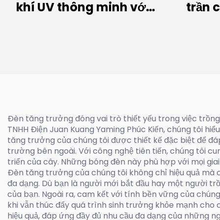
khí UV thông minh với
trần 
bóng đèn cảm ứng
(
(2,4KW~12KW)
Đèn tăng trưởng đóng vai trò thiết yếu trong việc trồn
TNHH Điện Juan Kuang Yaming Phúc Kiến, chúng tôi hiểu
tăng trưởng của chúng tôi được thiết kế đặc biệt để đá
trường bên ngoài. Với công nghệ tiên tiến, chúng tôi 
triển của cây. Những bóng đèn này phù hợp với mọi giai
Đèn tăng trưởng của chúng tôi không chỉ hiệu quả mà còn
đa dạng. Dù bạn là người mới bắt đầu hay một người tr
của bạn. Ngoài ra, cam kết với tính bền vững của chúng
khi vẫn thúc đẩy quá trình sinh trưởng khỏe mạnh cho c
hiệu quả, đáp ứng đầy đủ nhu cầu đa dạng của những ng