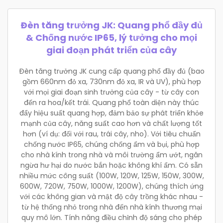
Đèn tăng trưởng JK: Quang phổ đầy đủ
& Chống nước IP65, lý tưởng cho mọi
giai đoạn phát triển của cây
Đèn tăng trưởng JK cung cấp quang phổ đầy đủ (bao
gồm 660nm đỏ xa, 730nm đỏ xa, IR và UV), phù hợp
với mọi giai đoạn sinh trưởng của cây - từ cây con
đến ra hoa/kết trái. Quang phổ toàn diện này thúc
đẩy hiệu suất quang hợp, đảm bảo sự phát triển khỏe
mạnh của cây, năng suất cao hơn và chất lượng tốt
hơn (ví dụ: đối với rau, trái cây, nho). Với tiêu chuẩn
chống nước IP65, chúng chống ẩm và bụi, phù hợp
cho nhà kính trong nhà và môi trường ẩm ướt, ngăn
ngừa hư hại do nước bắn hoặc không khí ẩm. Có sẵn
nhiều mức công suất (100W, 120W, 125W, 150W, 300W,
600W, 720W, 750W, 1000W, 1200W), chúng thích ứng
với các không gian và mật độ cây trồng khác nhau -
từ hệ thống nhỏ trong nhà đến nhà kính thương mại
quy mô lớn. Tính năng điều chỉnh độ sáng cho phép