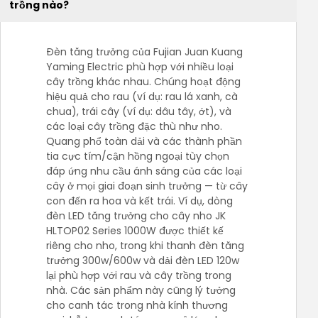
trồng nào?
Đèn tăng trưởng của Fujian Juan Kuang
Yaming Electric phù hợp với nhiều loại
cây trồng khác nhau. Chúng hoạt động
hiệu quả cho rau (ví dụ: rau lá xanh, cà
chua), trái cây (ví dụ: dâu tây, ớt), và
các loại cây trồng đặc thù như nho.
Quang phổ toàn dải và các thành phần
tia cực tím/cận hồng ngoại tùy chọn
đáp ứng nhu cầu ánh sáng của các loại
cây ở mọi giai đoạn sinh trưởng — từ cây
con đến ra hoa và kết trái. Ví dụ, dòng
đèn LED tăng trưởng cho cây nho JK
HLTOP02 Series 1000W được thiết kế
riêng cho nho, trong khi thanh đèn tăng
trưởng 300w/600w và dải đèn LED 120w
lại phù hợp với rau và cây trồng trong
nhà. Các sản phẩm này cũng lý tưởng
cho canh tác trong nhà kính thương