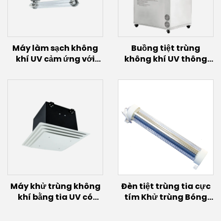
Máy làm sạch không
Buồng tiệt trùng
khí UV cảm ứng với
không khí UV thông
bóng đèn cảm ứng
minh với bóng đèn
(200W~600W)
cảm ứng
(2,4KW~12KW)
Máy khử trùng không
Đèn tiệt trùng tia cực
khí bằng tia UV có
tím Khử trùng Bóng
quạt (40W~60W)
đèn UVC xa 150W 60w
30w Đèn phát sáng