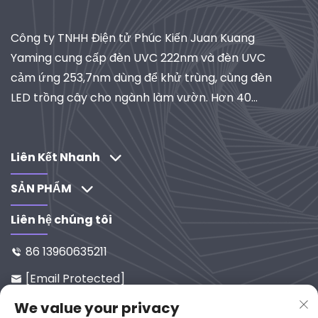
Công ty TNHH Điện tử Phúc Kiến Juan Kuang
Yaming cung cấp đèn UVC 222nm và đèn UVC
cảm ứng 253,7nm dùng để khử trùng, cùng đèn
LED trồng cây cho ngành làm vườn. Hơn 40
năm kinh nghiệm, đạt chứng nhận ISO, là nhà
cung cấp toàn cầu về hệ thống chiếu sáng và lọc
công nghiệp. Khám phá các giải pháp do R&D
Liên Kết Nhanh
thúc đẩy của chúng tôi.
SẢN PHẨM
Liên hệ chúng tôi
86 13960635211

[email Protected]

Số 65-9, Đường Xixi, Yanping, Ph
We value your privacy
