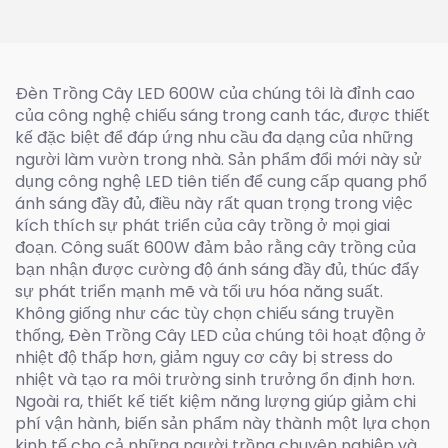
Excimer Bóng đèn UVC
222nm
Đèn Trồng Cây LED 600W của chúng tôi là đỉnh cao
của công nghệ chiếu sáng trong canh tác, được thiết
kế đặc biệt để đáp ứng nhu cầu đa dạng của những
người làm vườn trong nhà. Sản phẩm đổi mới này sử
dụng công nghệ LED tiên tiến để cung cấp quang phổ
ánh sáng đầy đủ, điều này rất quan trọng trong việc
kích thích sự phát triển của cây trồng ở mọi giai
đoạn. Công suất 600W đảm bảo rằng cây trồng của
bạn nhận được cường độ ánh sáng đầy đủ, thúc đẩy
sự phát triển mạnh mẽ và tối ưu hóa năng suất.
Không giống như các tùy chọn chiếu sáng truyền
thống, Đèn Trồng Cây LED của chúng tôi hoạt động ở
nhiệt độ thấp hơn, giảm nguy cơ cây bị stress do
nhiệt và tạo ra môi trường sinh trưởng ổn định hơn.
Ngoài ra, thiết kế tiết kiệm năng lượng giúp giảm chi
phí vận hành, biến sản phẩm này thành một lựa chọn
kinh tế cho cả những người trồng chuyên nghiệp và