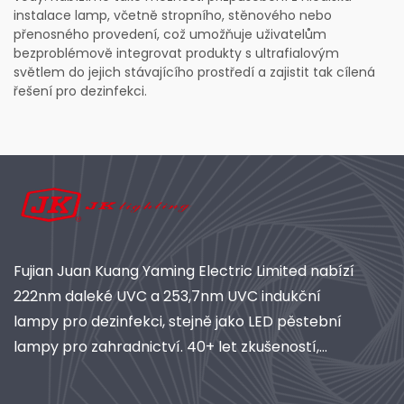
instalace lamp, včetně stropního, stěnového nebo
přenosného provedení, což umožňuje uživatelům
bezproblémově integrovat produkty s ultrafialovým
světlem do jejich stávajícího prostředí a zajistit tak cílená
řešení pro dezinfekci.
Fujian Juan Kuang Yaming Electric Limited nabízí
222nm daleké UVC a 253,7nm UVC indukční
lampy pro dezinfekci, stejně jako LED pěstební
lampy pro zahradnictví. 40+ let zkušeností,
certifikováno podle ISO, globální dodavatel
průmyslového osvětlení a čisticích systémů.