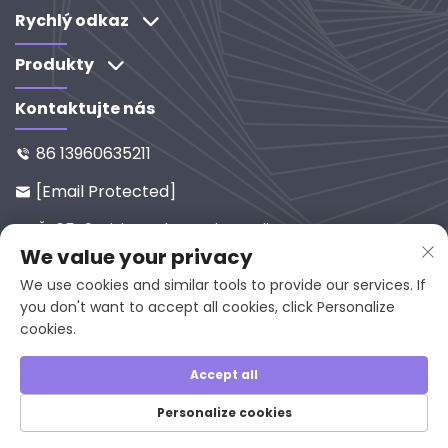
Objevte naše řešení založené na výzkumu a
Rychlý odkaz
vývoji.
Produkty
Kontaktujte nás
86 13960635211

[email Protected]

Č. 65-9, Xixi Road, Yanping, Fujia

We value your privacy
N, 353001, Čína
We use cookies and similar tools to provide our services. If
you don't want to accept all cookies, click Personalize
cookies.
Autorské právo © 2025 společnosti Fujian Juan
Kuang Yaming Electric Limited, Všechna práva
Accept all
vyhrazena.
Personalize cookies
Zásady ochrany osobních údajů