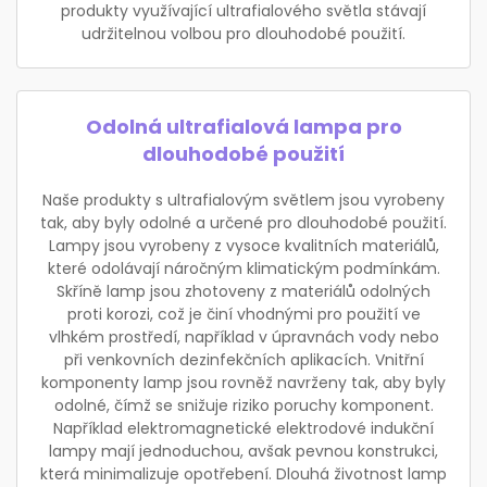
produkty využívající ultrafialového světla stávají
udržitelnou volbou pro dlouhodobé použití.
Odolná ultrafialová lampa pro
dlouhodobé použití
Naše produkty s ultrafialovým světlem jsou vyrobeny
tak, aby byly odolné a určené pro dlouhodobé použití.
Lampy jsou vyrobeny z vysoce kvalitních materiálů,
které odolávají náročným klimatickým podmínkám.
Skříně lamp jsou zhotoveny z materiálů odolných
proti korozi, což je činí vhodnými pro použití ve
vlhkém prostředí, například v úpravnách vody nebo
při venkovních dezinfekčních aplikacích. Vnitřní
komponenty lamp jsou rovněž navrženy tak, aby byly
odolné, čímž se snižuje riziko poruchy komponent.
Například elektromagnetické elektrodové indukční
lampy mají jednoduchou, avšak pevnou konstrukci,
která minimalizuje opotřebení. Dlouhá životnost lamp