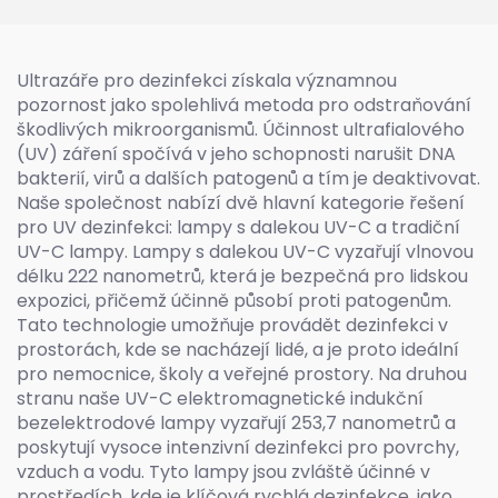
osvětlení 222nm UVC
lampa
Ultrazáře pro dezinfekci získala významnou
pozornost jako spolehlivá metoda pro odstraňování
škodlivých mikroorganismů. Účinnost ultrafialového
(UV) záření spočívá v jeho schopnosti narušit DNA
bakterií, virů a dalších patogenů a tím je deaktivovat.
Naše společnost nabízí dvě hlavní kategorie řešení
pro UV dezinfekci: lampy s dalekou UV-C a tradiční
UV-C lampy. Lampy s dalekou UV-C vyzařují vlnovou
délku 222 nanometrů, která je bezpečná pro lidskou
expozici, přičemž účinně působí proti patogenům.
Tato technologie umožňuje provádět dezinfekci v
prostorách, kde se nacházejí lidé, a je proto ideální
pro nemocnice, školy a veřejné prostory. Na druhou
stranu naše UV-C elektromagnetické indukční
bezelektrodové lampy vyzařují 253,7 nanometrů a
poskytují vysoce intenzivní dezinfekci pro povrchy,
vzduch a vodu. Tyto lampy jsou zvláště účinné v
prostředích, kde je klíčová rychlá dezinfekce, jako