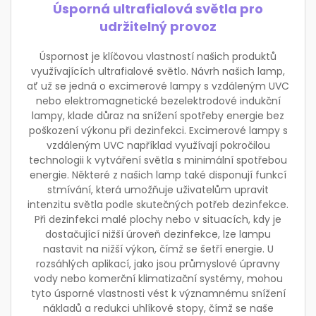
Úsporná ultrafialová světla pro
udržitelný provoz
Úspornost je klíčovou vlastností našich produktů
využívajících ultrafialové světlo. Návrh našich lamp,
ať už se jedná o excimerové lampy s vzdáleným UVC
nebo elektromagnetické bezelektrodové indukční
lampy, klade důraz na snížení spotřeby energie bez
poškození výkonu při dezinfekci. Excimerové lampy s
vzdáleným UVC například využívají pokročilou
technologii k vytváření světla s minimální spotřebou
energie. Některé z našich lamp také disponují funkcí
stmívání, která umožňuje uživatelům upravit
intenzitu světla podle skutečných potřeb dezinfekce.
Při dezinfekci malé plochy nebo v situacích, kdy je
dostačující nižší úroveň dezinfekce, lze lampu
nastavit na nižší výkon, čímž se šetří energie. U
rozsáhlých aplikací, jako jsou průmyslové úpravny
vody nebo komerční klimatizační systémy, mohou
tyto úsporné vlastnosti vést k významnému snížení
nákladů a redukci uhlíkové stopy, čímž se naše