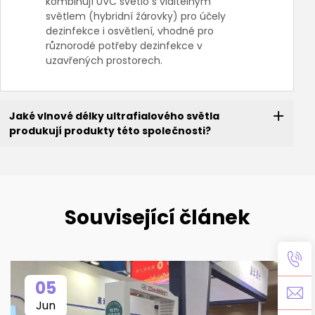
kombinují UVC světlo s viditelným
světlem (hybridní žárovky) pro účely
dezinfekce i osvětlení, vhodné pro
různorodé potřeby dezinfekce v
uzavřených prostorech.
Jaké vlnové délky ultrafialového světla
produkují produkty této společnosti?
Související článek
05
Jun