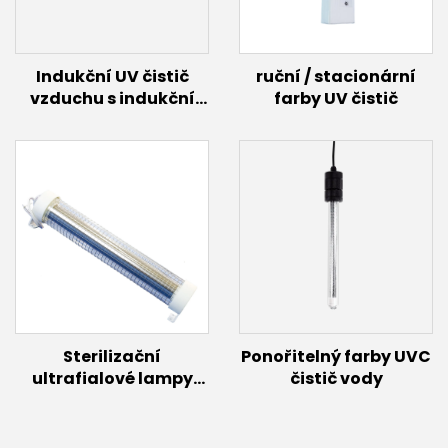
Indukční UV čistič
ruční / stacionární
vzduchu s indukční
farby UV čistič
lampou
(200W~600W)
Sterilizační
Ponořitelný farby UVC
ultrafialové lampy
čistič vody
Dezinfekční daleká
UVC zářivka150W 60w
30w Excimerové