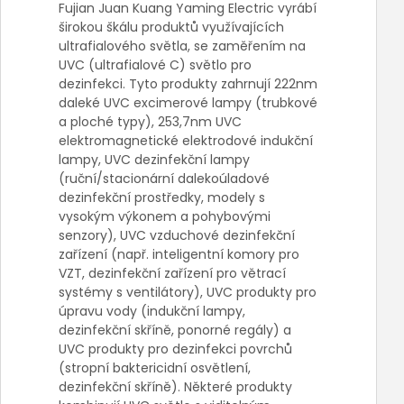
Fujian Juan Kuang Yaming Electric vyrábí
širokou škálu produktů využívajících
ultrafialového světla, se zaměřením na
UVC (ultrafialové C) světlo pro
dezinfekci. Tyto produkty zahrnují 222nm
daleké UVC excimerové lampy (trubkové
a ploché typy), 253,7nm UVC
elektromagnetické elektrodové indukční
lampy, UVC dezinfekční lampy
(ruční/stacionární dalekoúladové
dezinfekční prostředky, modely s
vysokým výkonem a pohybovými
senzory), UVC vzduchové dezinfekční
zařízení (např. inteligentní komory pro
VZT, dezinfekční zařízení pro větrací
systémy s ventilátory), UVC produkty pro
úpravu vody (indukční lampy,
dezinfekční skříně, ponorné regály) a
UVC produkty pro dezinfekci povrchů
(stropní baktericidní osvětlení,
dezinfekční skříně). Některé produkty