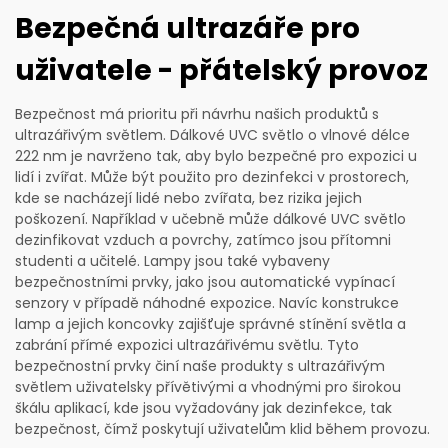
Bezpečná ultrazáře pro
uživatele - přátelský provoz
Bezpečnost má prioritu při návrhu našich produktů s
ultrazářivým světlem. Dálkové UVC světlo o vlnové délce
222 nm je navrženo tak, aby bylo bezpečné pro expozici u
lidí i zvířat. Může být použito pro dezinfekci v prostorech,
kde se nacházejí lidé nebo zvířata, bez rizika jejich
poškození. Například v učebně může dálkové UVC světlo
dezinfikovat vzduch a povrchy, zatímco jsou přítomni
studenti a učitelé. Lampy jsou také vybaveny
bezpečnostními prvky, jako jsou automatické vypínací
senzory v případě náhodné expozice. Navíc konstrukce
lamp a jejich koncovky zajišťuje správné stínění světla a
zabrání přímé expozici ultrazářivému světlu. Tyto
bezpečnostní prvky činí naše produkty s ultrazářivým
světlem uživatelsky přívětivými a vhodnými pro širokou
škálu aplikací, kde jsou vyžadovány jak dezinfekce, tak
bezpečnost, čímž poskytují uživatelům klid během provozu.