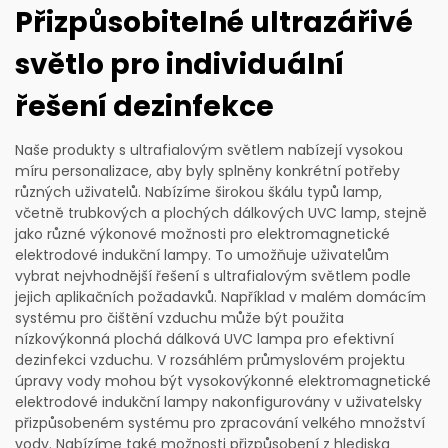
Přizpůsobitelné ultrazářivé
světlo pro individuální
řešení dezinfekce
Naše produkty s ultrafialovým světlem nabízejí vysokou
míru personalizace, aby byly splněny konkrétní potřeby
různých uživatelů. Nabízíme širokou škálu typů lamp,
včetně trubkových a plochých dálkových UVC lamp, stejně
jako různé výkonové možnosti pro elektromagnetické
elektrodové indukční lampy. To umožňuje uživatelům
vybrat nejvhodnější řešení s ultrafialovým světlem podle
jejich aplikačních požadavků. Například v malém domácím
systému pro čištění vzduchu může být použita
nízkovýkonná plochá dálková UVC lampa pro efektivní
dezinfekci vzduchu. V rozsáhlém průmyslovém projektu
úpravy vody mohou být vysokovýkonné elektromagnetické
elektrodové indukční lampy nakonfigurovány v uživatelsky
přizpůsobeném systému pro zpracování velkého množství
vody. Nabízíme také možnosti přizpůsobení z hlediska