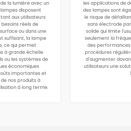
de la lumière avec un
les applications de 
 lampes disposent
des lampes sont égal
ant aux utilisateurs
le risque de défaill
s besoins réels de
sans électrode par
e surface ou dans une
solide qui limite l'
t suffisant, la lampe
seulement la fréqu
e, ce qui permet
des performances c
ns à grande échelle
procédures régulière
els ou les systèmes de
d'augmenter davant
iques économiques
utilisateurs une solu
coûts importantes et
 de nos produits à
lisation à long terme.