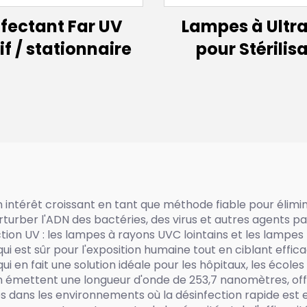
fectant Far UV
Lampes à Ultra
if / stationnaire
pour Stérilis
Désinfection A
UVC à Spectre L
150W 60w 30w Éc
à Excimère La
222nm
un intérêt croissant en tant que méthode fiable pour élimin
rturber l'ADN des bactéries, des virus et autres agents pa
ion UV : les lampes à rayons UVC lointains et les lampes
i est sûr pour l'exposition humaine tout en ciblant eff
en fait une solution idéale pour les hôpitaux, les écoles 
émettent une longueur d'onde de 253,7 nanomètres, offra
ces dans les environnements où la désinfection rapide est 