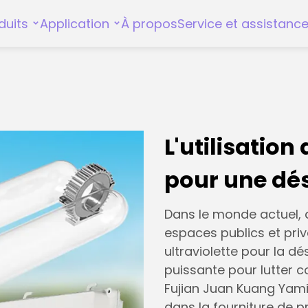
duits
Application
À propos
Service et assistanc
L'utilisation
pour une dés
Dans le monde actuel, a
espaces publics et privé
ultraviolette pour la 
puissante pour lutter c
Fujian Juan Kuang Yami
dans la fourniture de p