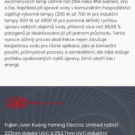
excimerových lamp účinně ničí DNA nebo RNA bakterií, virů
a řas. Například při úpravě vody v komunálním hospodářství
zajišťují výkonné lampy (200 W až 700 W pro indukční
lampy, 600 W až 4800 W pro ponorné skříně) rychlou
úpravu velkých objemů vody, přičemž více než 99,99 %
patogenů je deaktivováno již při jednom průchodu. Tento
vysoce účinný proces dezinfekce nejen zaručuje
bezpečnou vodu pro různé aplikace, jako je komerční
použití, průmyslové procesy a zemědělství, ale také snižuje
potřebu opakovaných cyklů úpravy, čímž ušetří čas i
energii.
Fujian Juan Kuang Yaming Electric Limited nabízí
222nm daleké UVC a 253,7nm UVC indukční