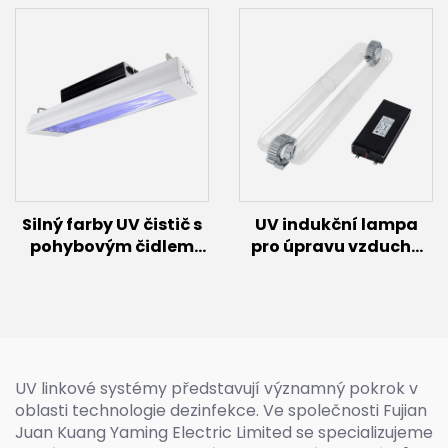
(200W~600W)
60 W)
Silný farby UV čistič s
UV indukční lampa
pohybovým čidlem
pro úpravu vzduchu
(100W/150W)
(200W~600W)
UV linkové systémy představují významný pokrok v
oblasti technologie dezinfekce. Ve společnosti Fujian
Juan Kuang Yaming Electric Limited se specializujeme