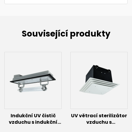
Související produkty
Indukční UV čistič
UV větrací sterilizátor
vzduchu s indukční
vzduchu s
lampou
ventilátorem (40 W až