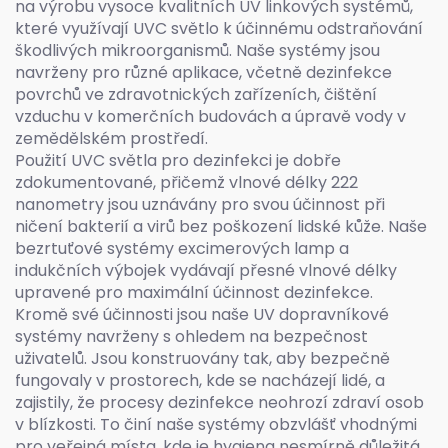
na výrobu vysoce kvalitních UV linkových systémů,
které využívají UVC světlo k účinnému odstraňování
škodlivých mikroorganismů. Naše systémy jsou
navrženy pro různé aplikace, včetně dezinfekce
povrchů ve zdravotnických zařízeních, čištění
vzduchu v komerčních budovách a úpravě vody v
zemědělském prostředí.
Použití UVC světla pro dezinfekci je dobře
zdokumentované, přičemž vlnové délky 222
nanometry jsou uznávány pro svou účinnost při
ničení bakterií a virů bez poškození lidské kůže. Naše
bezrtuťové systémy excimerových lamp a
indukčních výbojek vydávají přesné vlnové délky
upravené pro maximální účinnost dezinfekce.
Kromě své účinnosti jsou naše UV dopravníkové
systémy navrženy s ohledem na bezpečnost
uživatelů. Jsou konstruovány tak, aby bezpečně
fungovaly v prostorech, kde se nacházejí lidé, a
zajistily, že procesy dezinfekce neohrozí zdraví osob
v blízkosti. To činí naše systémy obzvlášť vhodnými
pro veřejná místa, kde je hygiena nesmírně důležitá.