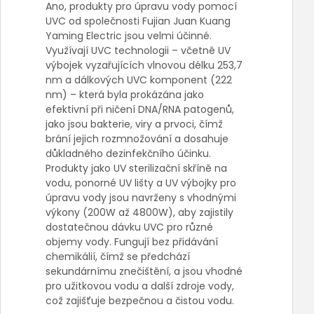
Ano, produkty pro úpravu vody pomocí
UVC od společnosti Fujian Juan Kuang
Yaming Electric jsou velmi účinné.
Využívají UVC technologii – včetně UV
výbojek vyzařujících vlnovou délku 253,7
nm a dálkových UVC komponent (222
nm) – která byla prokázána jako
efektivní při ničení DNA/RNA patogenů,
jako jsou bakterie, viry a prvoci, čímž
brání jejich rozmnožování a dosahuje
důkladného dezinfekčního účinku.
Produkty jako UV sterilizační skříně na
vodu, ponorné UV lišty a UV výbojky pro
úpravu vody jsou navrženy s vhodnými
výkony (200W až 4800W), aby zajistily
dostatečnou dávku UVC pro různé
objemy vody. Fungují bez přidávání
chemikálií, čímž se předchází
sekundárnímu znečištění, a jsou vhodné
pro užitkovou vodu a další zdroje vody,
což zajišťuje bezpečnou a čistou vodu.