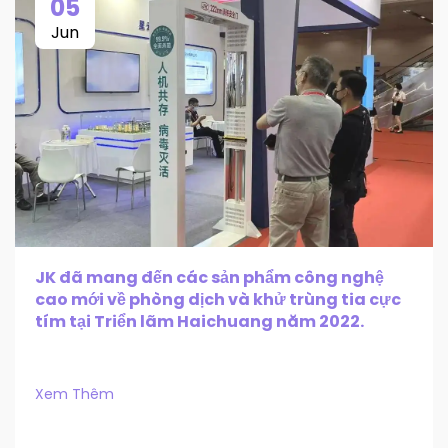
05
Jun
JK đã mang đến các sản phẩm công nghệ
cao mới về phòng dịch và khử trùng tia cực
tím tại Triển lãm Haichuang năm 2022.
Xem Thêm