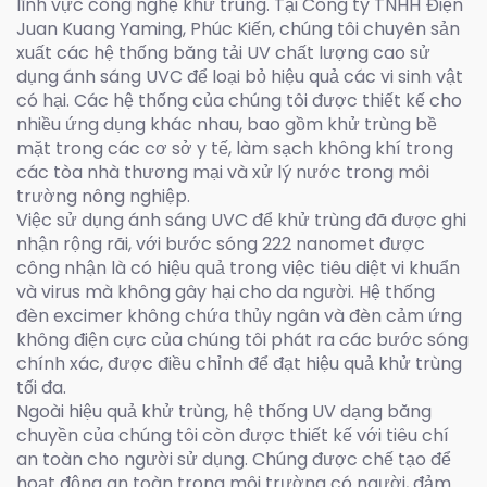
lĩnh vực công nghệ khử trùng. Tại Công ty TNHH Điện
Juan Kuang Yaming, Phúc Kiến, chúng tôi chuyên sản
xuất các hệ thống băng tải UV chất lượng cao sử
dụng ánh sáng UVC để loại bỏ hiệu quả các vi sinh vật
có hại. Các hệ thống của chúng tôi được thiết kế cho
nhiều ứng dụng khác nhau, bao gồm khử trùng bề
mặt trong các cơ sở y tế, làm sạch không khí trong
các tòa nhà thương mại và xử lý nước trong môi
trường nông nghiệp.
Việc sử dụng ánh sáng UVC để khử trùng đã được ghi
nhận rộng rãi, với bước sóng 222 nanomet được
công nhận là có hiệu quả trong việc tiêu diệt vi khuẩn
và virus mà không gây hại cho da người. Hệ thống
đèn excimer không chứa thủy ngân và đèn cảm ứng
không điện cực của chúng tôi phát ra các bước sóng
chính xác, được điều chỉnh để đạt hiệu quả khử trùng
tối đa.
Ngoài hiệu quả khử trùng, hệ thống UV dạng băng
chuyền của chúng tôi còn được thiết kế với tiêu chí
an toàn cho người sử dụng. Chúng được chế tạo để
hoạt động an toàn trong môi trường có người, đảm