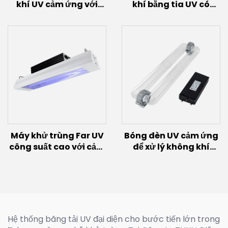
khí UV cảm ứng với
khí bằng tia UV có
bóng đèn cảm ứng
quạt (40W~60W)
(200W~600W)
Máy khử trùng Far UV
Bóng đèn UV cảm ứng
công suất cao với cảm
để xử lý không khí
biến chuyển động
(200W~600W)
(100W/150W)
Hệ thống băng tải UV đại diện cho bước tiến lớn trong