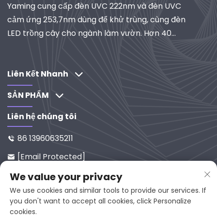
Yaming cung cấp đèn UVC 222nm và đèn UVC
cảm ứng 253,7nm dùng để khử trùng, cùng đèn
LED trồng cây cho ngành làm vườn. Hơn 40
năm kinh nghiệm, đạt chứng nhận ISO, là nhà
cung cấp toàn cầu về hệ thống chiếu sáng và lọc
công nghiệp. Khám phá các giải pháp do R&D
Liên Kết Nhanh
thúc đẩy của chúng tôi.
SẢN PHẨM
Liên hệ chúng tôi
86 13960635211

[email Protected]

Số 65-9, Đường Xixi, Yanping, Ph
We value your privacy

Úc Kiến, 353001, Trung Quốc
We use cookies and similar tools to provide our services. If
you don't want to accept all cookies, click Personalize
cookies.