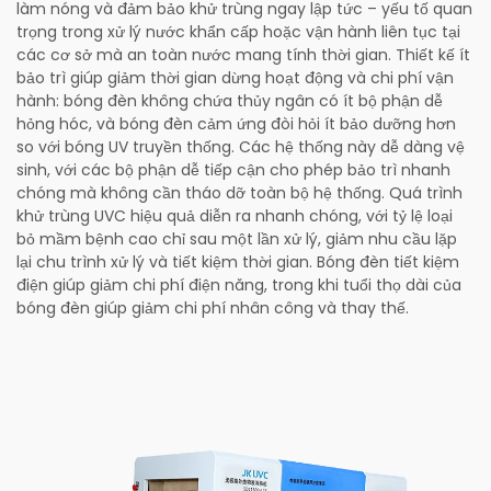
làm nóng và đảm bảo khử trùng ngay lập tức – yếu tố quan
trọng trong xử lý nước khẩn cấp hoặc vận hành liên tục tại
các cơ sở mà an toàn nước mang tính thời gian. Thiết kế ít
bảo trì giúp giảm thời gian dừng hoạt động và chi phí vận
hành: bóng đèn không chứa thủy ngân có ít bộ phận dễ
hỏng hóc, và bóng đèn cảm ứng đòi hỏi ít bảo dưỡng hơn
so với bóng UV truyền thống. Các hệ thống này dễ dàng vệ
sinh, với các bộ phận dễ tiếp cận cho phép bảo trì nhanh
chóng mà không cần tháo dỡ toàn bộ hệ thống. Quá trình
khử trùng UVC hiệu quả diễn ra nhanh chóng, với tỷ lệ loại
bỏ mầm bệnh cao chỉ sau một lần xử lý, giảm nhu cầu lặp
lại chu trình xử lý và tiết kiệm thời gian. Bóng đèn tiết kiệm
điện giúp giảm chi phí điện năng, trong khi tuổi thọ dài của
bóng đèn giúp giảm chi phí nhân công và thay thế.