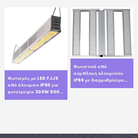
Φωτιστικά από
συμπλοκη αλουμινίου
Φωτισμός με LED FJJK
IP65 με διαρρυθμίσιμο
από άλουμινο IP65 για
φως, διαρρυθμίσιμα με
φυτοτροφία 300W 600W
πλήρες φάσμα φωτισμού
Full Cycle Spectrum
Tax to Eu
Για λαχανικά και φρούτα,
εσωτερικά φυτά, φυτά σε
θαλάμια