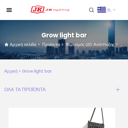
EL
Grow light bar
Αρχική σελίδα
>
Προϊόντα
>
Φωτισμός LED Ανάπτυξης
>
Gro
Αρχική >
Grow light bar
ΟΛΑ ΤΑ ΠΡΟΪΟΝΤΑ