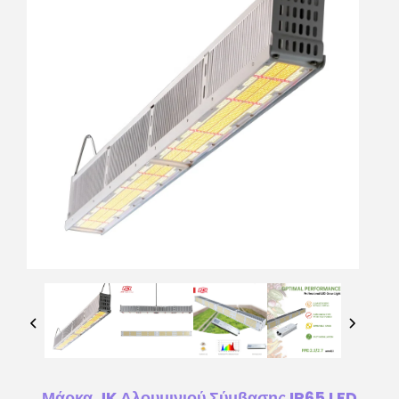
Μάρκα JK Αλουμινιού Σύμβασης IP65 LED