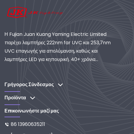
Η Fujian Juan Kuang Yaming Electric Limited
παρέχει λαμπτήρες 222nm far UVC και 253,7nm
UVC επαγωγής για απολύμανση, καθώς και
λαμπτήρες LED για κηπουρική. 40+ χρόνια
εμπειρίας, πιστοποιημένη ISO, παγκόσμιος
προμηθευτής συστημάτων βιομηχανικού φωτισμού
και καθαρισμού. Ανακαλύψτε τις λύσεις μας με
Γρήγορος Σύνδεσμος
έμφαση στην έρευνα και ανάπτυξη.
Προϊόντα
Επικοινωνήστε μαζί μας
86 13960635211
