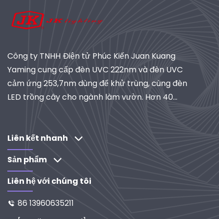
Công ty TNHH Điện tử Phúc Kiến Juan Kuang
Yaming cung cấp đèn UVC 222nm và đèn UVC
cảm ứng 253,7nm dùng để khử trùng, cùng đèn
LED trồng cây cho ngành làm vườn. Hơn 40
năm kinh nghiệm, đạt chứng nhận ISO, là nhà
cung cấp toàn cầu về hệ thống chiếu sáng và lọc
công nghiệp. Khám phá các giải pháp do R&D
Liên kết nhanh
thúc đẩy của chúng tôi.
Sản phẩm
Liên hệ với chúng tôi
86 13960635211
