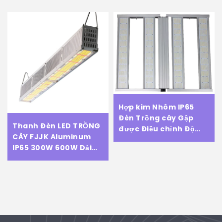
Hợp kim Nhôm IP65
Đèn Trồng cây Gập
Thanh Đèn LED TRỒNG
được Điều chỉnh Độ
CÂY FJJK Aluminum
sáng Đèn Trồng cây
IP65 300W 600W Dải
Dải phổ Toàn phần
Quang Phổ Toàn Diện
Thuế đến EU
Từ Rau Củ và Trái Cây
Thực Vật Trong Nhà
Kính