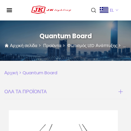
EL
Quantum Board
Αρχική σελίδα
>
Προϊόντα
>
Φωτισμός LED Ανάπτυξης
>
Qu
Αρχική >
Quantum Board
ΟΛΑ ΤΑ ΠΡΟΪΟΝΤΑ