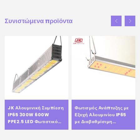
Συνιστώμενα προϊόντα
JK Αλουμινική Συμπίεση
Φωτισμός Ανάπτυξης με
IP65 300W 600W
Εξοχή Αλουμινίου IP65
PPE2.5 LED Φωτιστικό
με Διαβαθμίσιμη
Πλήρους Φάσης για Φυτά
Κατασκευή 100W 125W
Τύπου Φυτικού
150W Lm301 Bar για