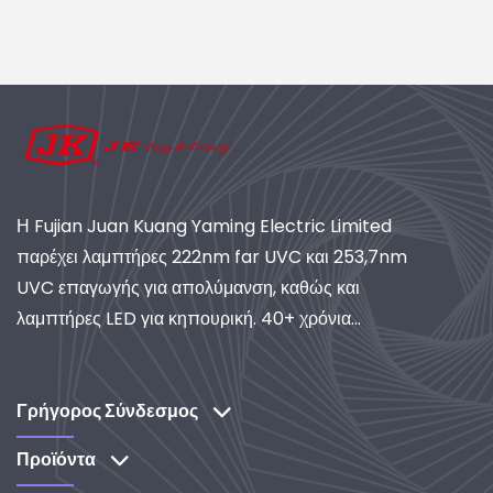
Φωτιστικού για
Εμπορική Ανάπτυξη Led
Εσωτερική
Μπροστοφυτευμένη
Κασαρά
Η Fujian Juan Kuang Yaming Electric Limited
παρέχει λαμπτήρες 222nm far UVC και 253,7nm
UVC επαγωγής για απολύμανση, καθώς και
λαμπτήρες LED για κηπουρική. 40+ χρόνια
εμπειρίας, πιστοποιημένη ISO, παγκόσμιος
προμηθευτής συστημάτων βιομηχανικού φωτισμού
και καθαρισμού. Ανακαλύψτε τις λύσεις μας με
Γρήγορος Σύνδεσμος
έμφαση στην έρευνα και ανάπτυξη.
Προϊόντα