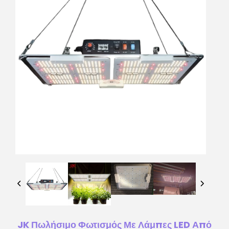
JK Πωλήσιμο Φωτισμός Με Λάμπες LED Από