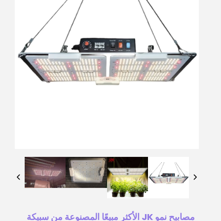
مصابيح نمو JK الأكثر مبيعًا المصنوعة من سبيكة