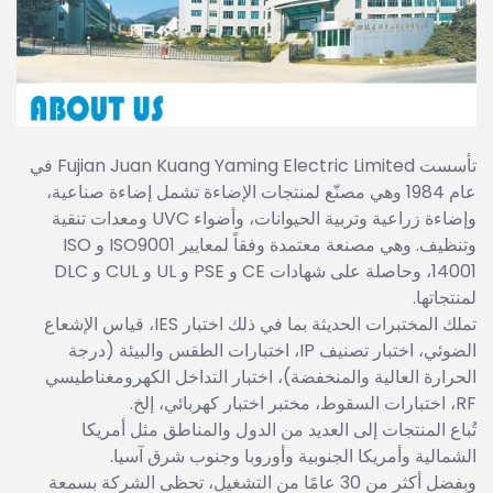
تأسست Fujian Juan Kuang Yaming Electric Limited في
عام 1984 وهي مصنّع لمنتجات الإضاءة تشمل إضاءة صناعية،
وإضاءة زراعية وتربية الحيوانات، وأضواء UVC ومعدات تنقية
وتنظيف. وهي مصنعة معتمدة وفقاً لمعايير ISO9001 و ISO
14001، وحاصلة على شهادات CE و PSE و UL و CUL و DLC
لمنتجاتها.
تملك المختبرات الحديثة بما في ذلك اختبار IES، قياس الإشعاع
الضوئي، اختبار تصنيف IP، اختبارات الطقس والبيئة (درجة
الحرارة العالية والمنخفضة)، اختبار التداخل الكهرومغناطيسي
RF، اختبارات السقوط، مختبر اختبار كهربائي، إلخ.
تُباع المنتجات إلى العديد من الدول والمناطق مثل أمريكا
الشمالية وأمريكا الجنوبية وأوروبا وجنوب شرق آسيا.
وبفضل أكثر من 30 عامًا من التشغيل، تحظى الشركة بسمعة