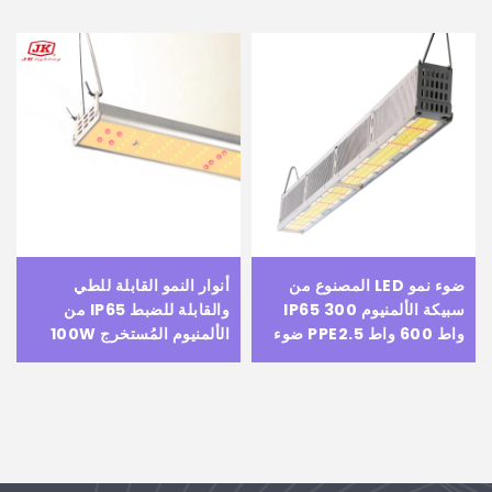
ضوء نمو LED المصنوع من
أنوار النمو القابلة للطي
سبيكة الألمنيوم IP65 300
والقابلة للضبط IP65 من
واط 600 واط PPE2.5 ضوء
الألمنيوم المُستخرج 100W
نمو النباتات متعدد الطيف
125W 150W LM301 شريط
لنظام النمو الداخلي في
تجاري لنمو النباتات LED
البيوت الزجاجية