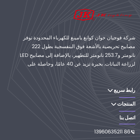
شركة فوجيان خوان كوانغ يامينغ للكهرباء المحدودة توفر
مصابيح تحريضية بالأشعة فوق البنفسجية بطول 222
نانومتر و253.7 نانومتر للتطهير، بالإضافة إلى مصابيح LED
لزراعة النباتات. بخبرة تزيد عن 40 عامًا، وحاصلة على
شهادة الأيزو، تُعدّ موردًا عالميًا لأنظمة الإضاءة والتنقية
الصناعية. استكشف حلولنا القائمة على البحث والتطوير.
رابط سريع
المنتجات
اتصل بنا
86 13960635211
