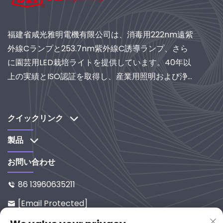
福建省咸光雅明電機有限公司は、消毒用222nm遠紫
外線Cランプと253.7nm紫外線C誘導ランプ、さら
に園芸用LED栽培ライトを提供しています。40年以
上の実績とISO認証を取得し、産業用照明および浄化
システムの世界的サプライヤーとして、研究開発主
導のソリューションをぜひご検討ください。
クイックリンク
製品
お問い合わせ
86 13960635211

[email Protected]

中国福建省延平区西溪路65-9番地