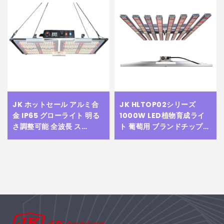
JK ホットセール アルミ合
JK HLTOP02シリーズ
金 IP65 グローライト 明る
1000W LED植物育成ライ
さ調整可能 全波長 ス
ト 葡萄用 ブランドチップ搭
amsung Lm301h Evo
載 フルサイクルスペクトル
LED グローライト 室内植物
タイプ LED育成ライト
用