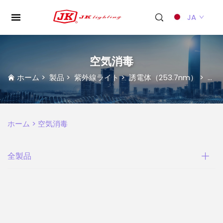
JA
空気消毒
ホーム
>
製品
>
紫外線ライト
>
誘電体（253.7nm）
>
空気
ホーム >
空気消毒
全製品