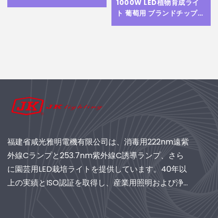
1000W LED植物育成ライ
ローライト ディメンブル フ
ト 葡萄用 ブランドチップ搭
ルスペクトル グローライト
載 フルサイクルスペクトル
EUへの税金
タイプ LED育成ライト
福建省咸光雅明電機有限公司は、消毒用222nm遠紫
外線Cランプと253.7nm紫外線C誘導ランプ、さら
に園芸用LED栽培ライトを提供しています。40年以
上の実績とISO認証を取得し、産業用照明および浄化
システムの世界的サプライヤーとして、研究開発主
導のソリューションをぜひご検討ください。