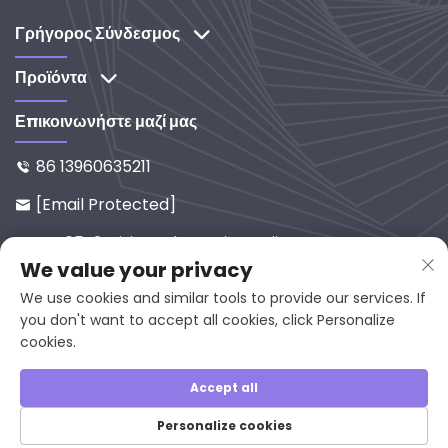
προμηθευτής συστημάτων βιομηχανικού φωτισμού
και καθαρισμού. Ανακαλύψτε τις λύσεις μας με
Γρήγορος Σύνδεσμος
έμφαση στην έρευνα και ανάπτυξη.
Προϊόντα
Επικοινωνήστε μαζί μας
86 13960635211

[email Protected]

No. 65-9, Xixi Road, Yanping, Fuji

We value your privacy
An, 353001, China
We use cookies and similar tools to provide our services. If
you don't want to accept all cookies, click Personalize
cookies.
Πνευματικά δικαιώματα © 2025 από τη Fujian Juan
Kuang Yaming Electric Limited, Με την επιφύλαξη
Accept all
πάσης δικαιώματος.
Personalize cookies
Πολιτική απορρήτου