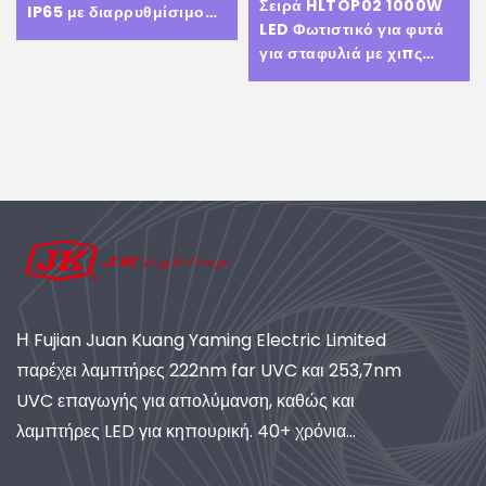
Σειρά HLTOP02 1000W
IP65 με διαρρυθμίσιμο
LED Φωτιστικό για φυτά
φως, διαρρυθμίσιμα με
για σταφυλιά με χιπς
πλήρες φάσμα φωτισμού
μάρκας με πλήρη κύκλο
Tax to Eu
φάσματος LED Φωτιστικό
Η Fujian Juan Kuang Yaming Electric Limited
παρέχει λαμπτήρες 222nm far UVC και 253,7nm
UVC επαγωγής για απολύμανση, καθώς και
λαμπτήρες LED για κηπουρική. 40+ χρόνια
εμπειρίας, πιστοποιημένη ISO, παγκόσμιος