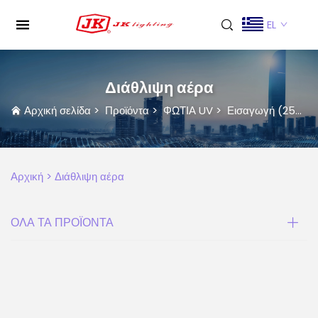
EL
Διάθλιψη αέρα
Αρχική σελίδα
>
Προϊόντα
>
ΦΩΤΙΑ UV
>
Εισαγωγή (253.7nm)
Αρχική >
Διάθλιψη αέρα
ΟΛΑ ΤΑ ΠΡΟΪΟΝΤΑ