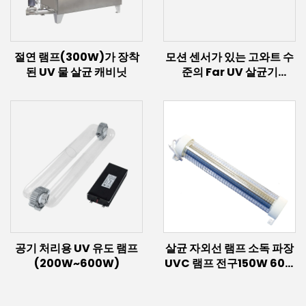
절연 램프(300W)가 장착
모션 센서가 있는 고와트 수
된 UV 물 살균 캐비닛
준의 Far UV 살균기
(100W/150W)
공기 처리용 UV 유도 램프
살균 자외선 램프 소독 파장
(200W~600W)
UVC 램프 전구150W 60w
30w 엑시머 조명 222nm
UVC 램프