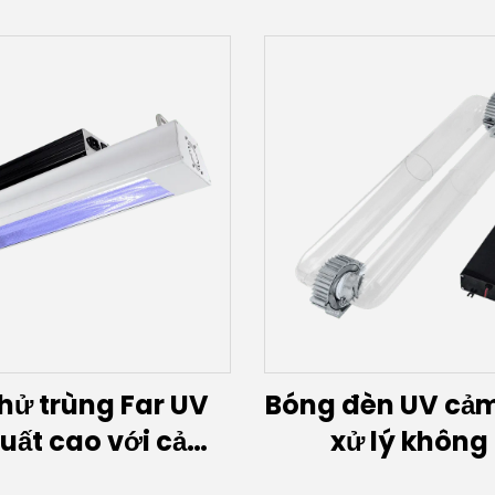
hử trùng Far UV
Bóng đèn UV cảm
uất cao với cảm
xử lý không 
n chuyển động
(200W~60