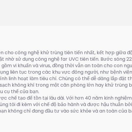
100W/150W)
ện cho công nghệ khử trùng tiên tiến nhất, kết hợp giữa đ
 bật nhờ sử dụng công nghệ far UVC tiên tiến. Bước sóng 
 gồm vi khuẩn và virus, đồng thời vẫn an toàn cho con ngườ
dụng liên tục trong các khu vực đông người, như bệnh việ
ính linh hoạt làm tiêu chí. Chúng có thể dễ dàng lắp đặt 
 sạch không khí trong một căn phòng lớn hay khử trùng b
u cụ thể của bạn.
ợc chế tạo để tồn tại lâu dài. Với hơn 40 năm kinh nghiệ
úng tôi đi kèm với chế độ bảo hành và được hậu thuẫn bởi
 bạn không chỉ đang đầu tư vào sức khỏe và an toàn của