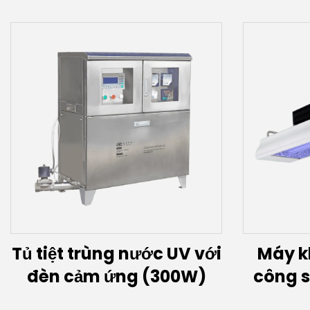
Tủ tiệt trùng nước UV với
Máy k
đèn cảm ứng (300W)
công s
biế