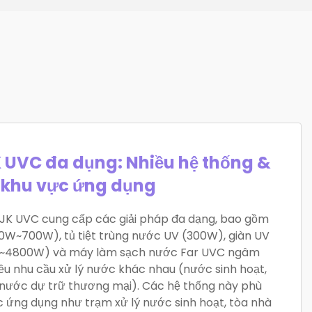
K UVC đa dụng: Nhiều hệ thống &
khu vực ứng dụng
 JK UVC cung cấp các giải pháp đa dạng, bao gồm
W~700W), tủ tiệt trùng nước UV (300W), giàn UV
~4800W) và máy làm sạch nước Far UVC ngâm
u nhu cầu xử lý nước khác nhau (nước sinh hoạt,
nước dự trữ thương mại). Các hệ thống này phù
ực ứng dụng như trạm xử lý nước sinh hoạt, tòa nhà