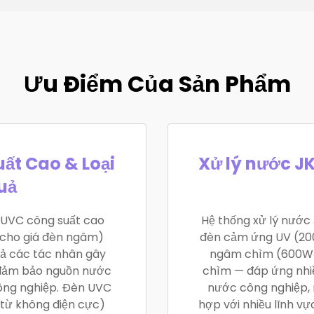
Ưu Điểm Của Sản Phẩm
ất Cao & Loại
Xử lý nước J
uả
 UVC công suất cao
Hệ thống xử lý nước
ho giá đèn ngâm)
đèn cảm ứng UV (200
quả các tác nhân gây
ngâm chìm (600W
, đảm bảo nguồn nước
chìm — đáp ứng nhiề
ông nghiệp. Đèn UVC
nước công nghiệp, 
từ không điện cực)
hợp với nhiều lĩnh v