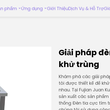
ản phẩm
Ứng dụng
Giới Thiệu
Dịch Vụ & Hỗ Trợ
Gi
Giải pháp đèn
khử trùng
Khám phá các giải pháp 
tôi được thiết kế để kh
nhau. Tại Fujian Juan K
sản xuất các sản phẩm 
thống Đèn tia cực tím 
chúng tôi sử dụng côn