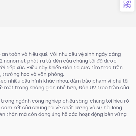
Đèn phát sáng Excimer
Bóng đèn UVC 222nm
ộ an toàn và hiệu quả. Với nhu cầu vệ sinh ngày càng
222 nanomet phát ra từ đèn của chúng tôi đã được
i tiếp xúc. Điều này khiến Đèn tia cực tím treo trần
n, trường học và văn phòng.
theo nhiều cấu hình khác nhau, đảm bảo phạm vi phủ tối
ề mặt trong không gian nhỏ hơn, Đèn UV treo trần của
m trong ngành công nghiệp chiếu sáng, chúng tôi hiểu rõ
 cam kết của chúng tôi về chất lượng và sự hài lòng
 bản thân mà còn đang ủng hộ các hoạt động bền vững