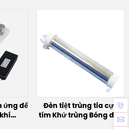
 ứng để
Đèn tiệt trùng tia cực
khí
tím Khử trùng Bóng đèn
0W)
UVC xa 150W 60w 30w