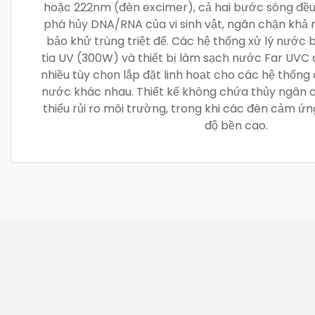
hoặc 222nm (đèn excimer), cả hai bước sóng đề
phá hủy DNA/RNA của vi sinh vật, ngăn chặn khả 
bảo khử trùng triệt để. Các hệ thống xử lý nước 
tia UV (300W) và thiết bị làm sạch nước Far UVC
nhiều tùy chọn lắp đặt linh hoạt cho các hệ thống
nước khác nhau. Thiết kế không chứa thủy ngân 
thiểu rủi ro môi trường, trong khi các đèn cảm ứ
độ bền cao.