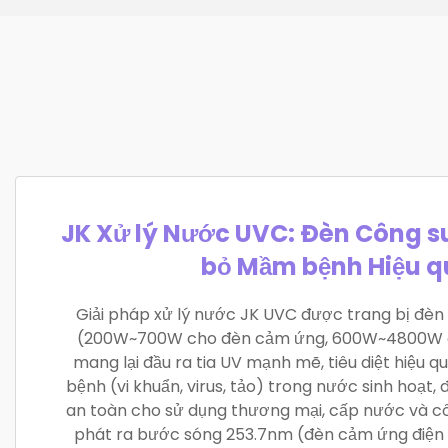
JK Xử lý Nước UVC: Đèn Công su
bỏ Mầm bệnh Hiệu q
Giải pháp xử lý nước JK UVC được trang bị đèn
(200W~700W cho đèn cảm ứng, 600W~4800W c
mang lại đầu ra tia UV mạnh mẽ, tiêu diệt hiệu 
bệnh (vi khuẩn, virus, tảo) trong nước sinh hoạt
an toàn cho sử dụng thương mại, cấp nước và c
phát ra bước sóng 253.7nm (đèn cảm ứng điện 