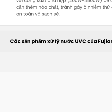
với công suất phù hợp (200W~4800W) để đ
cần thêm hóa chất, tránh gây ô nhiễm thứ
an toàn và sạch sẽ.
Các sản phẩm xử lý nước UVC của Fujia