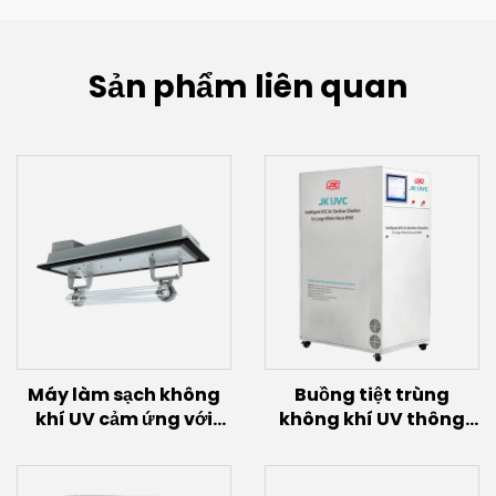
Sản phẩm liên quan
Máy làm sạch không
Buồng tiệt trùng
khí UV cảm ứng với
không khí UV thông
bóng đèn cảm ứng
minh với bóng đèn
(200W~600W)
cảm ứng
(2,4KW~12KW)