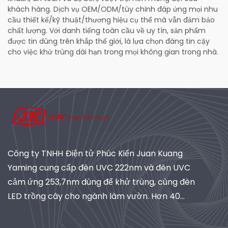
khách hàng. Dịch vụ OEM/ODM/tùy chỉnh đáp ứng mọi nhu
cầu thiết kế/kỹ thuật/thương hiệu cụ thể mà vẫn đảm bảo
chất lượng. Với danh tiếng toàn cầu về uy tín, sản phẩm
được tin dùng trên khắp thế giới, là lựa chọn đáng tin cậy
cho việc khử trùng dài hạn trong mọi không gian trong nhà.
Công ty TNHH Điện tử Phúc Kiến Juan Kuang
Yaming cung cấp đèn UVC 222nm và đèn UVC
cảm ứng 253,7nm dùng để khử trùng, cùng đèn
LED trồng cây cho ngành làm vườn. Hơn 40
năm kinh nghiệm, đạt chứng nhận ISO, là nhà
cung cấp toàn cầu về hệ thống chiếu sáng và lọc