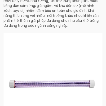
máy xử lý nước, nhà xưởng) để khử trùng không khí/nước
bằng đèn cảm ứng/giá ngâm; và khu dân cư (mô hình
xách tay/lai) nhằm đảm bảo an toàn cho gia đình. Khả
năng thích ứng với nhiều môi trường khác nhau khiến sản
phẩm trở thành giải pháp đa dụng cho nhu cầu khử trùng
đa dạng trong các ngành công nghiệp.