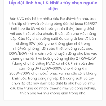
Lắp đặt linh hoạt & Nhiều tùy chọn nguồn
điện
Đèn UVC này hỗ trợ nhiều kiểu lắp đặt—trần nhà, treo
trần, lắp chìm—và sử dụng bóng đèn lai base E26/E27
(kết hợp tia UV và ánh sáng nhìn thấy) tương thích
với các thiết bị tiêu chuẩn, thuận tiện cho việc nâng
cấp. Các tùy chọn công suất đa dạng từ loại để bàn
di động 10W (dùng cho không gian nhỏ trong
nhà/văn phòng) đến các thiết bị công suất cao:
100W/150W (kèm cảm biến chuyển động cho khu vực
thương mại lớn) và buồng công nghiệp 2,4KW~12KW
(dùng cho hệ thống HVAC cả nhà). Phiên bản đèn
cảm ứng UV (200W~600W cho không khí,
200W~700W cho nước) phục vụ nhu cầu xử lý không
khí/nước trong công nghiệp. Dải công suất và tùy
chọn lắp đặt này đảm bảo thiết bị phù hợp với nhu
cầu khử trùng cá nhân, thương mại và công nghiệp,
thích ứng với mọi không gian trong nhà.