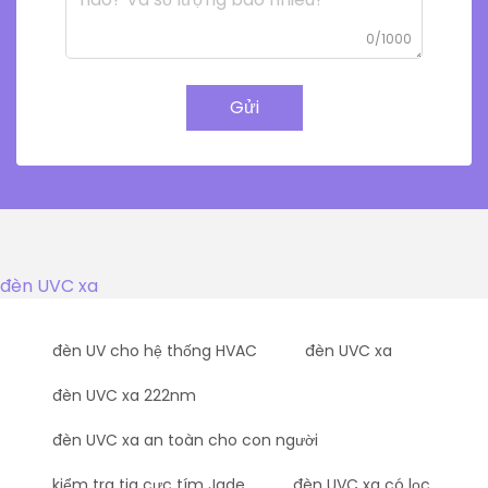
0/1000
Gửi
đèn UVC xa
đèn UV cho hệ thống HVAC
đèn UVC xa
đèn UVC xa 222nm
đèn UVC xa an toàn cho con người
kiểm tra tia cực tím Jade
đèn UVC xa có lọc