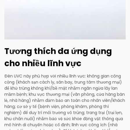
Tương thích đa ứng dụng
cho nhiều lĩnh vực
Đèn UVC này phù hợp với nhiều lĩnh vực: không gian công
cộng (khách sạn cách ly, sân bay, trung tâm thương mại)
để khử trùng không khí/bề mặt nhằm ngăn ngừa lây lan
mầm bệnh; khu vực thương mại (văn phòng, cửa hàng bán
lẻ, nhà hàng) nhằm đảm bảo an toàn cho nhân viên/khách
hàng; cơ sở y tế (bệnh viện, phòng khám, phòng thí
nghiệm) để duy trì môi trường vô trùng; trang trại (trại lợn,
khu chăn nuôi) nhằm bảo vệ sức khỏe động vật thông qua
mô hình di chuyển hoặc cố định; lĩnh vực công ích (nhà