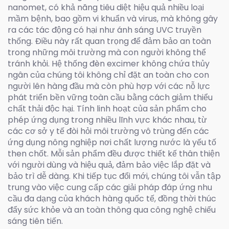
nanomet, có khả năng tiêu diệt hiệu quả nhiều loại
mầm bệnh, bao gồm vi khuẩn và virus, mà không gây
ra các tác động có hại như ánh sáng UVC truyền
thống. Điều này rất quan trọng để đảm bảo an toàn
trong những môi trường mà con người không thể
tránh khỏi. Hệ thống đèn excimer không chứa thủy
ngân của chúng tôi không chỉ đặt an toàn cho con
người lên hàng đầu mà còn phù hợp với các nỗ lực
phát triển bền vững toàn cầu bằng cách giảm thiểu
chất thải độc hại. Tính linh hoạt của sản phẩm cho
phép ứng dụng trong nhiều lĩnh vực khác nhau, từ
các cơ sở y tế đòi hỏi môi trường vô trùng đến các
ứng dụng nông nghiệp nơi chất lượng nước là yếu tố
then chốt. Mỗi sản phẩm đều được thiết kế thân thiện
với người dùng và hiệu quả, đảm bảo việc lắp đặt và
bảo trì dễ dàng. Khi tiếp tục đổi mới, chúng tôi vẫn tập
trung vào việc cung cấp các giải pháp đáp ứng nhu
cầu đa dạng của khách hàng quốc tế, đồng thời thúc
đẩy sức khỏe và an toàn thông qua công nghệ chiếu
sáng tiên tiến.