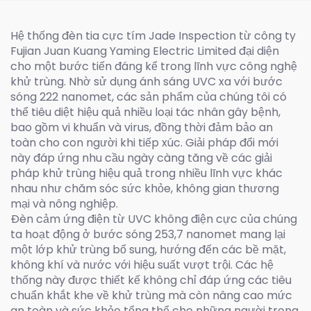
Hệ thống đèn tia cực tím Jade Inspection từ công ty
Fujian Juan Kuang Yaming Electric Limited đại diện
cho một bước tiến đáng kể trong lĩnh vực công nghệ
khử trùng. Nhờ sử dụng ánh sáng UVC xa với bước
sóng 222 nanomet, các sản phẩm của chúng tôi có
thể tiêu diệt hiệu quả nhiều loại tác nhân gây bệnh,
bao gồm vi khuẩn và virus, đồng thời đảm bảo an
toàn cho con người khi tiếp xúc. Giải pháp đổi mới
này đáp ứng nhu cầu ngày càng tăng về các giải
pháp khử trùng hiệu quả trong nhiều lĩnh vực khác
nhau như chăm sóc sức khỏe, không gian thương
mại và nông nghiệp.
Đèn cảm ứng điện từ UVC không điện cực của chúng
ta hoạt động ở bước sóng 253,7 nanomet mang lại
một lớp khử trùng bổ sung, hướng đến các bề mặt,
không khí và nước với hiệu suất vượt trội. Các hệ
thống này được thiết kế không chỉ đáp ứng các tiêu
chuẩn khắt khe về khử trùng mà còn nâng cao mức
an toàn và sức khỏe tổng thể cho những người trong