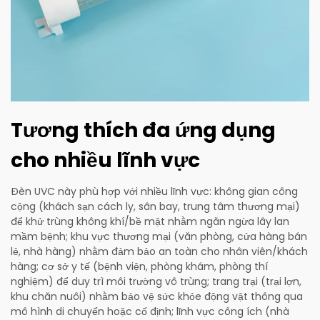
Tương thích đa ứng dụng
cho nhiều lĩnh vực
Đèn UVC này phù hợp với nhiều lĩnh vực: không gian công
cộng (khách sạn cách ly, sân bay, trung tâm thương mại)
để khử trùng không khí/bề mặt nhằm ngăn ngừa lây lan
mầm bệnh; khu vực thương mại (văn phòng, cửa hàng bán
lẻ, nhà hàng) nhằm đảm bảo an toàn cho nhân viên/khách
hàng; cơ sở y tế (bệnh viện, phòng khám, phòng thí
nghiệm) để duy trì môi trường vô trùng; trang trại (trại lợn,
khu chăn nuôi) nhằm bảo vệ sức khỏe động vật thông qua
mô hình di chuyển hoặc cố định; lĩnh vực công ích (nhà