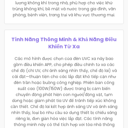
lượng không khí trong nhà, phù hợp cho việc khử
trùng không khí, bề mặt và nước trong gia đình, văn
phòng, bệnh viện, trang trại và khu vực thương mại.
Tính Năng Thông Minh & Khả Năng Điều
Khiển Từ Xa
Các mô hình được chọn của đèn UVC xa này bao
gồm điều khiển APP, cho phép điều chỉnh từ xa các
chế độ (chỉ UV, chỉ ánh sáng nhìn thấy, chế độ lai) và
cài đặt—thuận tiện cho các lắp đặt khó tiếp cận như
đèn trần hoặc buồng công nghiệp. Phiên bản công
suất cao (100W/150W) được trang bị cảm biến
chuyển động phát hiện con người/động vật, tạm
dừng hoặc giảm phát tia UV để tránh tiếp xúc không
cần thiết. Chế độ lai kết hợp ánh sáng UV và ánh sáng
nhìn thấy, loại bỏ nhu cầu sử dụng thiết bị chiếu sáng
riêng lẻ, đơn giản hóa việc lắp đặt. Các tính năng
thông minh này có thể tích hợp với tòa nhà thông