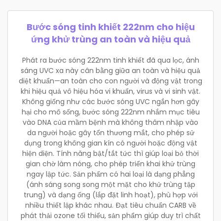
Bước sóng tinh khiết 222nm cho hiệu
ứng khử trùng an toàn và hiệu quả
Phát ra bước sóng 222nm tinh khiết đã qua lọc, ánh
sáng UVC xa này cân bằng giữa an toàn và hiệu quả
diệt khuẩn—an toàn cho con người và động vật trong
khi hiệu quả vô hiệu hóa vi khuẩn, virus và vi sinh vật.
Không giống như các bước sóng UVC ngắn hơn gây
hại cho mô sống, bước sóng 222nm nhắm mục tiêu
vào DNA của mầm bệnh mà không thâm nhập vào
da người hoặc gây tổn thương mắt, cho phép sử
dụng trong không gian kín có người hoặc động vật
hiện diện. Tính năng bật/tắt tức thì giúp loại bỏ thời
gian chờ làm nóng, cho phép triển khai khử trùng
ngay lập tức. Sản phẩm có hai loại là dạng phẳng
(ánh sáng song song một mặt cho khử trùng tập
trung) và dạng ống (lắp đặt linh hoạt), phù hợp với
nhiều thiết lập khác nhau. Đạt tiêu chuẩn CARB về
phát thải ozone tối thiểu, sản phẩm giúp duy trì chất