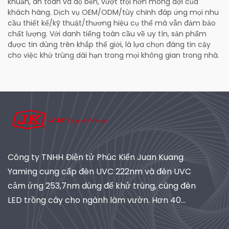
khuẩn, an toàn và độ bền, vượt trội hơn mong đợi của
khách hàng. Dịch vụ OEM/ODM/tùy chỉnh đáp ứng mọi nhu
cầu thiết kế/kỹ thuật/thương hiệu cụ thể mà vẫn đảm bảo
chất lượng. Với danh tiếng toàn cầu về uy tín, sản phẩm
được tin dùng trên khắp thế giới, là lựa chọn đáng tin cậy
cho việc khử trùng dài hạn trong mọi không gian trong nhà.
Công ty TNHH Điện tử Phúc Kiến Juan Kuang
Yaming cung cấp đèn UVC 222nm và đèn UVC
cảm ứng 253,7nm dùng để khử trùng, cùng đèn
LED trồng cây cho ngành làm vườn. Hơn 40
năm kinh nghiệm, đạt chứng nhận ISO, là nhà
cung cấp toàn cầu về hệ thống chiếu sáng và lọc