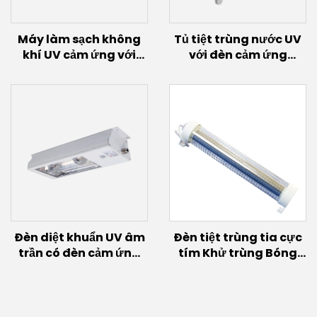
Máy làm sạch không
Tủ tiệt trùng nước UV
khí UV cảm ứng với
với đèn cảm ứng
bóng đèn cảm ứng
(300W)
(200W~600W)
Đèn diệt khuẩn UV âm
Đèn tiệt trùng tia cực
trần có đèn cảm ứng
tím Khử trùng Bóng
(60W~300W)
đèn UVC xa 150W 60w
30w Đèn phát sáng
Excimer Bóng đèn UVC
222nm