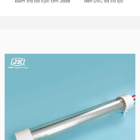
kiểm tra tia cực tím Jade
đèn UVC xa có lọc