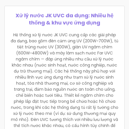
Xử lý nước JK UVC đa dụng: Nhiều hệ
thống & khu vực ứng dụng
Hệ thống xử lý nước JK UVC cung cấp các giải pháp
đa dạng, bao gồm đèn cảm ứng UV (200W~700W), tủ
tiệt trùng nước UV (300W), giàn UV ngâm chìm
(600W~4800W) và máy làm sạch nước Far UVC
ngâm chìm — đáp ứng nhiều nhu cầu xử lý nước
khác nhau (nước sinh hoạt, nước công nghiệp, nước
dự trữ thương mại). Các hệ thống này phù hợp với
nhiều lĩnh vực ứng dụng như trạm xử lý nước sinh
hoạt, tòa nhà thương mại, cơ sở công nghiệp và
trang trại, đảm bảo nguồn nước an toàn cho uống,
chế biến hoặc tưới tiêu. Thiết kế ngâm chìm cho
phép lắp đặt trực tiếp trong bể chứa hoặc hồ chứa
nước, trong khi các hệ thống dạng tủ rất lý tưởng cho
xử lý nước theo mẻ (ví dụ: sử dụng thương mại quy
mô nhỏ). Đèn UVC tương thích với nhiều lưu lượng và
thể tích nước khác nhau, có cấu hình tùy chỉnh để