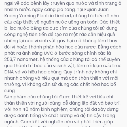
ngại về các bệnh lây truyền qua nước và tình trạng ô
nhiễm nước ngày càng gia tăng. Tại Fujian Juan
Kuang Yaming Electric Limited, chúng tôi hiểu rõ nhu
cầu cấp thiết về nguồn nước uống an toàn. Các thiết
bị lọc nước bằng tia cực tím của chúng tôi sử dụng
công nghệ tiên tiến để tạo ra một rào cản hiệu quả
chống lại các vi sinh vật gây hại mà không làm thay
đổi vị hoặc thành phần hóa học của nước. Bằng cách
phát ra ánh sáng UVC ở bước sóng chính xác là
253,7 nanomet, hệ thống của chúng tôi có thể xuyên
qua thành tế bào của vi sinh vật, làm rối loạn cấu trúc
DNA và vô hiệu hóa chúng. Quy trình này không chỉ
nhanh chóng và hiệu quả mà còn thân thiện với môi
trường, vì không cần sử dụng các chất hóa học bổ
sung.
Sản phẩm của chúng tôi được thiết kế với tiêu chí
thân thiện với người dùng, dễ dàng lắp đặt và bảo trì.
Với hơn 40 năm kinh nghiệm, chúng tôi đã xây dựng
được danh tiếng về chất lượng và độ tin cậy trong
ngành. Cam kết với nghiên cứu và phát triển giúp