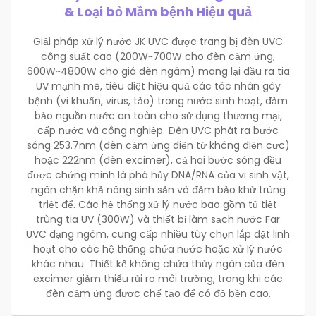
& Loại bỏ Mầm bệnh Hiệu quả
Giải pháp xử lý nước JK UVC được trang bị đèn UVC
công suất cao (200W~700W cho đèn cảm ứng,
600W~4800W cho giá đèn ngâm) mang lại đầu ra tia
UV mạnh mẽ, tiêu diệt hiệu quả các tác nhân gây
bệnh (vi khuẩn, virus, tảo) trong nước sinh hoạt, đảm
bảo nguồn nước an toàn cho sử dụng thương mại,
cấp nước và công nghiệp. Đèn UVC phát ra bước
sóng 253.7nm (đèn cảm ứng điện từ không điện cực)
hoặc 222nm (đèn excimer), cả hai bước sóng đều
được chứng minh là phá hủy DNA/RNA của vi sinh vật,
ngăn chặn khả năng sinh sản và đảm bảo khử trùng
triệt để. Các hệ thống xử lý nước bao gồm tủ tiệt
trùng tia UV (300W) và thiết bị làm sạch nước Far
UVC dạng ngâm, cung cấp nhiều tùy chọn lắp đặt linh
hoạt cho các hệ thống chứa nước hoặc xử lý nước
khác nhau. Thiết kế không chứa thủy ngân của đèn
excimer giảm thiểu rủi ro môi trường, trong khi các
đèn cảm ứng được chế tạo để có độ bền cao.