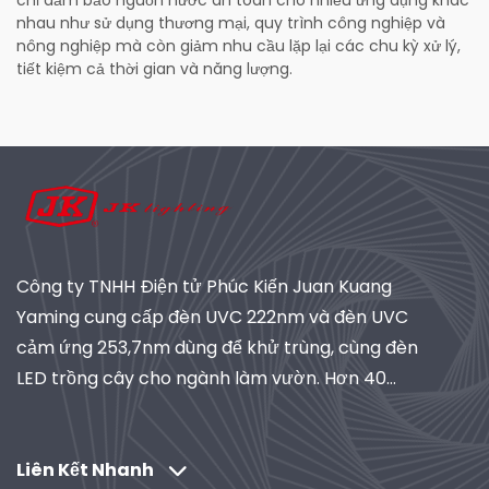
chỉ đảm bảo nguồn nước an toàn cho nhiều ứng dụng khác
nhau như sử dụng thương mại, quy trình công nghiệp và
nông nghiệp mà còn giảm nhu cầu lặp lại các chu kỳ xử lý,
tiết kiệm cả thời gian và năng lượng.
Công ty TNHH Điện tử Phúc Kiến Juan Kuang
Yaming cung cấp đèn UVC 222nm và đèn UVC
cảm ứng 253,7nm dùng để khử trùng, cùng đèn
LED trồng cây cho ngành làm vườn. Hơn 40
năm kinh nghiệm, đạt chứng nhận ISO, là nhà
cung cấp toàn cầu về hệ thống chiếu sáng và lọc
công nghiệp. Khám phá các giải pháp do R&D
Liên Kết Nhanh