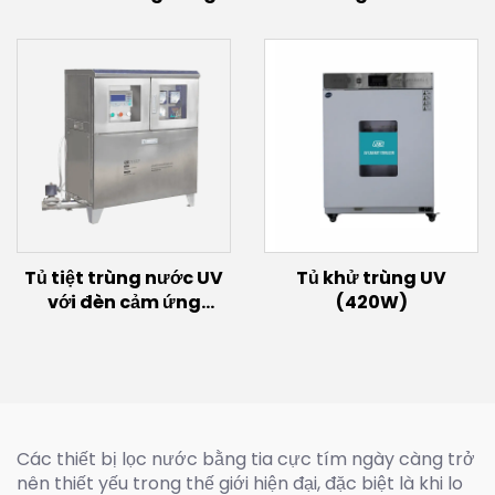
đèn UVC xa 150W 60w
quạt (40W~60W)
30w Đèn phát sáng
Excimer Bóng đèn UVC
222nm
Tủ tiệt trùng nước UV
Tủ khử trùng UV
với đèn cảm ứng
(420W)
(300W)
Các thiết bị lọc nước bằng tia cực tím ngày càng trở
nên thiết yếu trong thế giới hiện đại, đặc biệt là khi lo