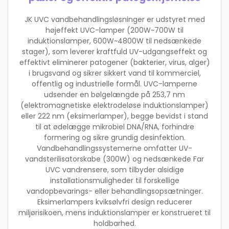
JK UVC vandbehandlingsløsninger er udstyret med
højeffekt UVC-lamper (200W~700W til
induktionslamper, 600W~4800W til nedsænkede
stager), som leverer kraftfuld UV-udgangseffekt og
effektivt eliminerer patogener (bakterier, virus, alger)
i brugsvand og sikrer sikkert vand til kommerciel,
offentlig og industrielle formål. UVC-lamperne
udsender en bølgelængde på 253,7 nm
(elektromagnetiske elektrodeløse induktionslamper)
eller 222 nm (eksimerlamper), begge bevidst i stand
til at ødelægge mikrobiel DNA/RNA, forhindre
formering og sikre grundig desinfektion.
Vandbehandlingssystemerne omfatter UV-
vandsterilisatorskabe (300W) og nedsænkede Far
UVC vandrensere, som tilbyder alsidige
installationsmuligheder til forskellige
vandopbevarings- eller behandlingsopsætninger.
Eksimerlampers kviksølvfri design reducerer
miljørisikoen, mens induktionslamper er konstrueret til
holdbarhed.