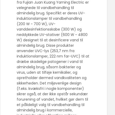
fra Fujian Juan Kuang Yaming Electric er
velegnede til vandbehandling til
almindelig brug. Specifikt er deres UV-
induktionslamper til vandbehandling
(200 W ~ 700 W), UV-
vanddesinfektionsskabe (300 W) og
neddykkede UV-stativer (600 W ~ 4800
W) designet til at desinficere vand til
almindelig brug. Disse produkter
anvender UVC-lys (253,7 nm fra
induktionslamper, 222 nm far-UVC) til at
dræbe skadelige patogener i vand til
almindelig brug, såsom bakterier og
virus, uden at tilføje kemikalier, og
opretholder dermed vandkvaliteten og
sikkerheden. Det miljøvenlige design
(f.eks. kvæksfri i nogle komponenter)
sikrer også, at der ikke opstår sekundær
forurening af vandet, hvilket gør dem til
et pålideligt valg til vandbehandling til
almindelig brug i kommercielle,