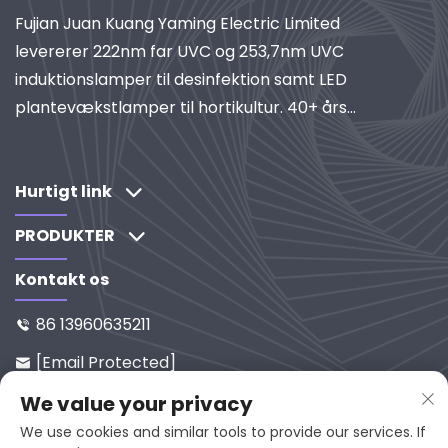
Fujian Juan Kuang Yaming Electric Limited
levererer 222nm far UVC og 253,7nm UVC
induktionslamper til desinfektion samt LED
plantevækstlamper til hortikultur. 40+ års
erfaring, ISO-certificeret, global leverandør af
industrielle belysnings- og rensningssystemer.
Udforsk vores forskningdrevne løsninger.
Hurtigt link
PRODUKTER
Kontakt os
86 13960635211

[email Protected]

Nr. 65-9, Xixi Vej, Yanping, Fujian,
We value your privacy

353001, Kina
We use cookies and similar tools to provide our services. If