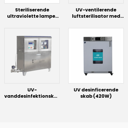
Steriliserende
UV-ventilerende
ultraviolette lamper
luftsterilisator med
desinfektionslampe
ventilator (40W~60W)
Far UVC pære150W
60w 30w Excimer
belysning 222nm UVC-
lampe
UV-
UV desinficerende
vanddesinfektionskabinet
skab (420W)
med induktionslampe
(300W)