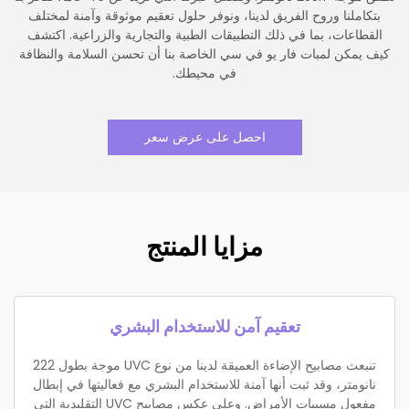
بتكاملنا وروح الفريق لدينا، ونوفر حلول تعقيم موثوقة وآمنة لمختلف
القطاعات، بما في ذلك التطبيقات الطبية والتجارية والزراعية. اكتشف
كيف يمكن لمبات فار يو في سي الخاصة بنا أن تحسن السلامة والنظافة
في محيطك.
احصل على عرض سعر
مزايا المنتج
تعقيم آمن للاستخدام البشري
تنبعث مصابيح الإضاءة العميقة لدينا من نوع UVC موجة بطول 222
نانومتر، وقد ثبت أنها آمنة للاستخدام البشري مع فعاليتها في إبطال
مفعول مسببات الأمراض. وعلى عكس مصابيح UVC التقليدية التي