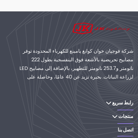
شركة فوجيان خوان كوانغ يامينغ للكهرباء المحدودة توفر
مصابيح تحريضية بالأشعة فوق البنفسجية بطول 222
نانومتر و253.7 نانومتر للتطهير، بالإضافة إلى مصابيح LED
لزراعة النباتات. بخبرة تزيد عن 40 عامًا، وحاصلة على
شهادة الأيزو، تُعدّ موردًا عالميًا لأنظمة الإضاءة والتنقية
الصناعية. استكشف حلولنا القائمة على البحث والتطوير.
رابط سريع
منتجات
اتصل بنا