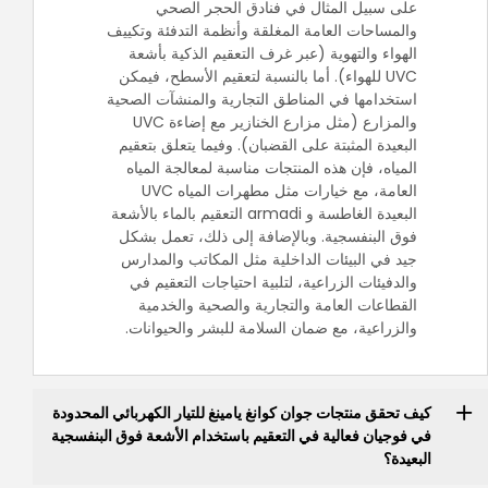
على سبيل المثال في فنادق الحجر الصحي
والمساحات العامة المغلقة وأنظمة التدفئة وتكييف
الهواء والتهوية (عبر غرف التعقيم الذكية بأشعة
UVC للهواء). أما بالنسبة لتعقيم الأسطح، فيمكن
استخدامها في المناطق التجارية والمنشآت الصحية
والمزارع (مثل مزارع الخنازير مع إضاءة UVC
البعيدة المثبتة على القضبان). وفيما يتعلق بتعقيم
المياه، فإن هذه المنتجات مناسبة لمعالجة المياه
العامة، مع خيارات مثل مطهرات المياه UVC
البعيدة الغاطسة و armadi التعقيم بالماء بالأشعة
فوق البنفسجية. وبالإضافة إلى ذلك، تعمل بشكل
جيد في البيئات الداخلية مثل المكاتب والمدارس
والدفيئات الزراعية، لتلبية احتياجات التعقيم في
القطاعات العامة والتجارية والصحية والخدمية
والزراعية، مع ضمان السلامة للبشر والحيوانات.
كيف تحقق منتجات جوان كوانغ يامينغ للتيار الكهربائي المحدودة
في فوجيان فعالية في التعقيم باستخدام الأشعة فوق البنفسجية
البعيدة؟