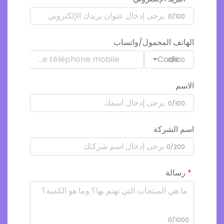
0/100
الهاتف المحمول/واتساب
Code
0/100
الاسم
0/100
اسم الشركة
0/200
رسالة
0/1000