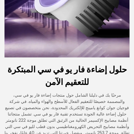
حلول إضاءة فار يو في سي المبتكرة
للتعقيم الآمن
مرحبًا بك في دليلنا الشامل حول منتجات إضاءة فار يو في سي،
والمصممة خصيصًا للتعقيم الفعال للأسطح والهواء والمياه. في شركة
فوجيان جوان كوانغ يامينج للإلكتريك المحدودة، نحن متخصصون في تصنيع
حلول إضاءة عالية الجودة تستخدم تقنية فار يو في سي. تشمل منتجاتنا
أنظمة مصابيح الإكسيمر الخالية من الزئبق التي تطلق موجة 222 نانومتر
وأنظمة مصابيح التحريض الكهرومغناطيسي بدون قطب لليو في سي التي
تطلق موجة 253.7 نانومتر. وبفضل خبرتنا التي تزيد عن 40 عامًا، نفخر بنا