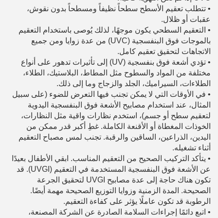
•
تتطلب تعقيم الأسطح سطحاً نظيفاً ومسطحاً بدون نقوش،
عقبات أو ظلال.
•
التعقيم السطحي يكون موجهًا، لذلك يُوصى باستخدام التعقيم
بالموجات فوق البنفسجية (UVC) من عدة زوايا ومن جميع
الاتجاهات لتحقيق تعقيم كامل.
•
تؤدي أشعة فوق بنفسجية (UV) إلى تأثيرات تدهور على أنواع
مختلفة من المواد والسطوح مثل المطاط، البلاستيك، الطلاء،
الطلاءات، السيراميك، الجلد والزجاج وما إلى ذلك.
•
في الأوقات التي لا يمكن تجنب فيها التعرض للضوء (على سبيل
المثال، عند استخدام مصابيح الأشعة فوق البنفسجية اليدوية
لتعقيم سطح أو جسم)، استخدم نظارات واقية مثل النظارات،
الخوذات المغطاة أو الأقنعة الكاملة. غطِ أكبر قدر ممكن من
اليدين، الذراعين، الساقين والرقبة. تجنب لمس مصباح التعقيم
أثناء تشغيله.
•
يتأكد التركيب الصحيح من التعقيم المناسب. ابقي الأطفال بعيدًا
عن الأشعة فوق البنفسجية المستخدمة في التعقيم (UVGI). قد
تكون هناك حاجة إلى عدة مصابيح UVGI لتحقيق الجرعة
الصحيحة. المدة الزمنية وزوايا التوزيع الصحيحة مهمة أيضًا.
الرطوبة قد تكون عاملًا يؤثر على كفاءة التعقيم.
•
اتبع دائمًا إجراءات السلامة الصادرة عن الشركة المصنعة،