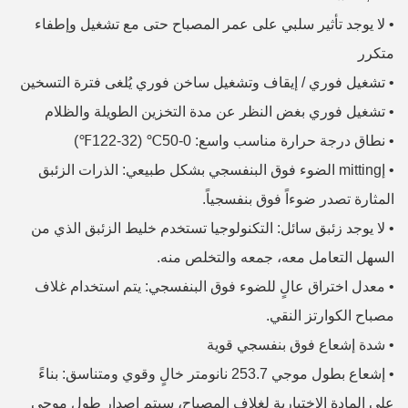
•
لا يوجد تأثير سلبي على عمر المصباح حتى مع تشغيل وإطفاء
متكرر
•
تشغيل فوري / إيقاف وتشغيل ساخن فوري يُلغى فترة التسخين
•
تشغيل فوري بغض النظر عن مدة التخزين الطويلة والظلام
•
نطاق درجة حرارة مناسب واسع: 0-50℃ (32-122℉)
•
إmitting الضوء فوق البنفسجي بشكل طبيعي: الذرات الزئبق
المثارة تصدر ضوءاً فوق بنفسجياً.
•
لا يوجد زئبق سائل: التكنولوجيا تستخدم خليط الزئبق الذي من
السهل التعامل معه، جمعه والتخلص منه.
•
معدل اختراق عالٍ للضوء فوق البنفسجي: يتم استخدام غلاف
مصباح الكوارتز النقي.
•
شدة إشعاع فوق بنفسجي قوية
•
إشعاع بطول موجي 253.7 نانومتر خالٍ وقوي ومتناسق: بناءً
على المادة الاختيارية لغلاف المصباح، سيتم إصدار طول موجي