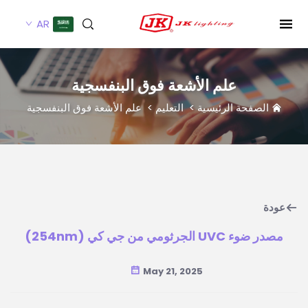
AR
علم الأشعة فوق البنفسجية
الصفحة الرئيسية
>
التعليم
>
علم الأشعة فوق البنفسجية
عودة
مصدر ضوء UVC الجرثومي من جي كي (254nm)
May 21, 2025