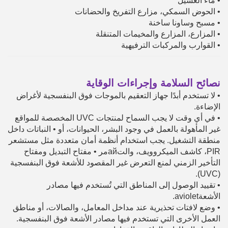
•
ماء الغسيل
•
الحوض السمكي، مزارع التفريخ والحضانات
•
مسبح وساونا ساخنة
•
المزارع، المزارع والمخيمات المتنقلة
•
القوارب والمركبات الترفيهية
نصائح السلامة وإجراءات الوقاية
•
لا تستخدم أبدًا جهاز التعقيم بالموجات فوق البنفسجية لأغراض
الإضاءة.
•
في أي وقت لا يجب السماح لمنتجات UVC المخصصة للمواقع
غير المأهولة بالعمل في وجود البشر، الحيوانات، أو
•
النباتات داخل
منطقة التشغيل. يجب استخدام أنظمة أمان متعددة مثل مستشعر
PIR، كاشف الميكروويف، والتайمر
•
مفتاح التبديل ومفتاح
التأخير الزمني لمنع التعرض غير المقصود للأشعة فوق البنفسجية
(UVC).
•
تقييد الوصول إلى المناطق التي تُستخدم فيها مصادر
الأشعةaviolet.
•
وضع لافتات تحذيرية عند مداخل المعامل، والصالات، أو مناطق
العمل الأخرى التي تستخدم فيها مصادر الأشعة فوق البنفسجية.