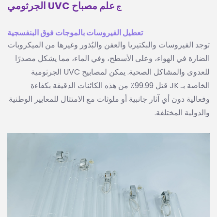
علم مصباح UVC الجرثومي
ج
تعطيل الفيروسات بالموجات فوق البنفسجية
توجد الفيروسات والبكتيريا والعفن والبُذور وغيرها من الميكروبات
الضارة في الهواء، وعلى الأسطح، وفي الماء، مما يشكل مصدرًا
للعدوى والمشاكل الصحية. يمكن لمصابيح UVC الجرثومية
الخاصة بـ JK قتل 99.99٪ من هذه الكائنات الدقيقة بكفاءة
وفعالية دون أي آثار جانبية أو ملوثات مع الامتثال للمعايير الوطنية
والدولية المختلفة.