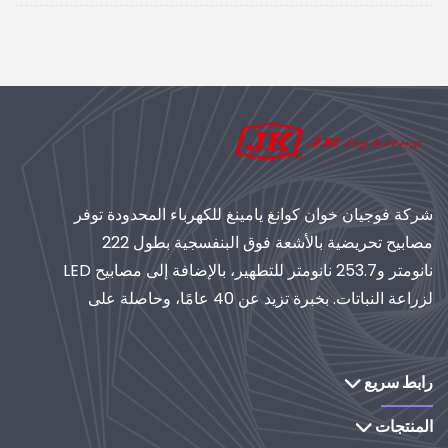
شركة فوجيان خوان كوانغ يامينغ للكهرباء المحدودة توفر
مصابيح تحريضية بالأشعة فوق البنفسجية بطول 222
نانومتر و253.7 نانومتر للتطهير، بالإضافة إلى مصابيح LED
لزراعة النباتات. بخبرة تزيد عن 40 عامًا، وحاصلة على
شهادة الأيزو، تُعدّ موردًا عالميًا لأنظمة الإضاءة والتنقية
الصناعية. استكشف حلولنا القائمة على البحث والتطوير.
رابط سريع
المنتجات