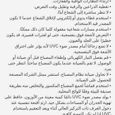
•
ارتداء النظارات الواقية والقفازات.
•
تغطية الذراعين والرقبة وتقليل وقت التعرض.
•
لا تنظر مباشرة إلى الشعاع أبدًا.
•
استخدم غطاء يدوي أو إلكتروني لإغلاق الشعاع عندما لا تكون
المصدر قيد الاستخدام.
•
استخدم مسارات شعاعية مقفولة كلما كان ذلك ممكنًا.
•
التعرض لأشعة فوق بنفسجية، حتى لو لفترات قصيرة، قد يكون
خطيرًا على الجلد والعيون.
•
لا تضع زجاجًا أمام مصدر ضوء UVC لأنه يؤثر على اختراق
الأشعة فوق البنفسجية.
•
قم بفصل التيار الكهربائي وإطفاء المصباح قبل أي صيانة أو
الوصول. لا تقم بالصيانة عندما يكون المصباح ساخناً. انتظر حتى
يبرد.
•
لا تحاول صيانة نظام المصباح. استشر ممثل الشركة المصنعة
للحصول على الصيانة.
•
استخدم قماشاً لجمع المصباح المكسور والتخلص منه بطريقة
صديقة للبيئة وفقًا للوائح المحلية.
•
يولد مصدر ضوء UVC دائمًا كمية معينة من الأوزون. حافظ على
تهوية الجدران أو المساحات بشكل جيد. ارتدِ أقنعة تنفسية عند
دخول الغرف ذات التركيز العالي أثناء وبعد التعقيم باستخدام
UVC إذا لم تكن التهوية كافية.