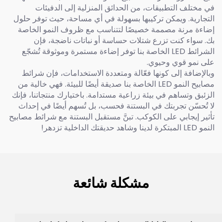
في مختلف التطبيقات، من الحدائق المنزلية إلى الدفيئات
التجارية. ويمكن تركيبها بسهولة في أي مساحة، حيث توفر حلول
إضاءة مرنة مصممة خصيصًا لتتناسب مع ظروف النمو الخاصة
بك. سواء كنت تزرع شتلات حساسة أو نباتات ناضجة، فإن
الشرائط LED الخاصة بنا توفر إضاءة مستمرة وموثوقة تُشجّع
على نمو قوي وحيوي.
وبالإضافة إلى كونها فعّالة ومتعددة الاستخدامات، فإن شرائط
مصابيح النمو LED الخاصة بنا صديقة أيضًا للبيئة. فهي خالية من
الزئبق وتساهم في بيئة زراعية مستدامة. باختيارك منتجاتنا، فإنك
لا تُحسّن تجربتك في البستنة فحسب، بل تُسهم أيضًا في إحداث
تأثير إيجابي على الكوكب. تبنَّ مستقبل البستنة مع شرائط مصابيح
النمو LED المبتكرة لدينا وشاهد حديقتك الداخلية تزدهر!
مشكلة شائعة