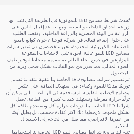
تُحدث شرائط مصابيح LED للنمو ثورة في الطريقة التي نتبنى بها
زراعة الحدائق الداخلية والبستنة. ومع تصاعد إقبال الناس على
الزراعة في البيئة الحضرية والزراعة الداخلية، ارتفعت الطلب
على حلول إضاءة فعالة. في شركة فوجيان جوان كوانغ يامينغ
للصناعات الكهربائية المحدودة، نحن متخصصون في توفير شرائط
مصابيح LED للنمو عالية الجودة تلبي الاحتياجات المتنوعة
للمزارعين في جميع أنحاء العالم. تم تصميم منتجاتنا لتوفير طيف
الضوء المثالي، مما يعزز من نمو النباتات بشكل صحي ويزيد من
المحصول.
تم تصميم شرائط مصابيح LED الخاصة بنا بتقنية متقدمة تضمن
توزيعًا مثاليًا للضوء وكفاءة في استهلاك الطاقة. على عكس
مصابيح الإضاءة التقليدية المستخدمة في الزراعة، والتي يمكن أن
تولّد حرارة مفرطة وتستهلك كميات كبيرة من الطاقة، تعمل
شرائط LED الخاصة بنا بدرجات حرارة أقل وتستخدم طاقة أقل
بشكل ملحوظ. لا يجعلها ذلك أكثر كفاءة فحسب، بل يطيل أيضًا
من عمرها الافتراضي، مما يقلل من الحاجة إلى الاستبدال
المتكرر.
تتيح لك مرونة شرائط مصابيح النمو LED الخاصة بنا استخدامها