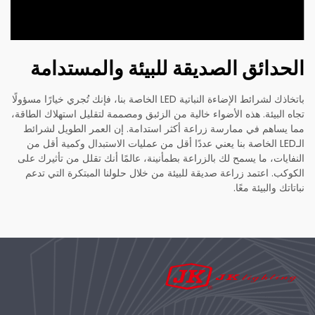
الحدائق الصديقة للبيئة والمستدامة
باتخاذك لشرائط الإضاءة النباتية LED الخاصة بنا، فإنك تُجري خيارًا مسؤولًا
تجاه البيئة. هذه الأضواء خالية من الزئبق ومصممة لتقليل استهلاك الطاقة،
مما يساهم في ممارسة زراعة أكثر استدامة. إن العمر الطويل لشرائط
الـLED الخاصة بنا يعني عددًا أقل من عمليات الاستبدال وكمية أقل من
النفايات، ما يسمح لك بالزراعة بطمأنينة، عالمًا أنك تقلل من تأثيرك على
الكوكب. اعتمد زراعة صديقة للبيئة من خلال حلولنا المبتكرة التي تدعم
نباتاتك والبيئة معًا.