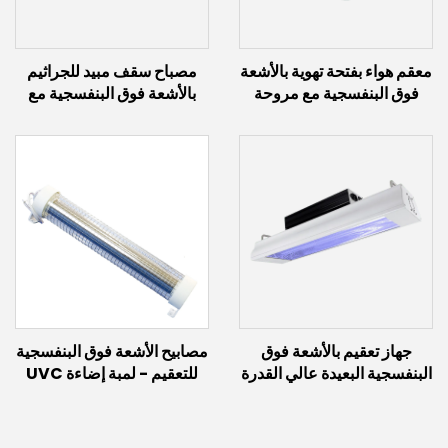
معقم هواء بفتحة تهوية بالأشعة
مصباح سقف مبيد للجراثيم
فوق البنفسجية مع مروحة
بالأشعة فوق البنفسجية مع
(40 واط ~ 60 واط)
مصباح تحريض (60 واط ~
300 واط)
جهاز تعقيم بالأشعة فوق
مصابيح الأشعة فوق البنفسجية
البنفسجية البعيدة عالي القدرة
للتعقيم - لمبة إضاءة UVC
مع مستشعر حركة (100
بعيدة بطول 222 نانومتر 150
واط/150 واط)
واط 60 واط 30 واط لمبة
إكسيمر بطول 222 نانومتر