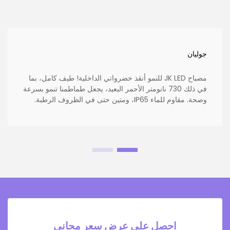
جوليان
مصباح JK LED للنمو أنقذ خضرواتي الداخلية! طيف كامل، بما
في ذلك 730 نانومتر الأحمر البعيد، يجعل طماطمنا تنمو بسرعة
وصحة. مقاوم للماء IP65، ومتين حتى في الظروف الرطبة.
احصل على عرض سعر مجاني