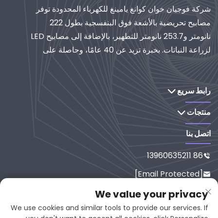
شركة فوجيان خوان كوانغ يامينغ للكهرباء المحدودة توفر
مصابيح تحريضية بالأشعة فوق البنفسجية بطول 222
نانومتر و253.7 نانومتر للتطهير، بالإضافة إلى مصابيح LED
لزراعة النباتات. بخبرة تزيد عن 40 عامًا، وحاصلة على
شهادة الأيزو، تُعدّ موردًا عالميًا لأنظمة الإضاءة والتنقية
الصناعية. استكشف حلولنا القائمة على البحث والتطوير.
رابط سريع
منتجات
اتصل بنا
86 13960635211

[email Protected]

رقم 65-9، شارع شيسي، يانبينغ، فوجي
We value your privacy

ان، 353001، الصين
We use cookies and similar tools to provide our services. If