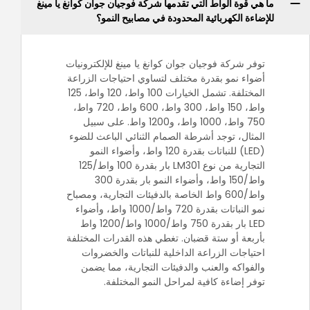
ما هي قوة الواط التي تقدمها شركة فوجيان جوان كوانغ يا مينغ
للإضاءة الكهربائية المحدودة في مصابيح النمو؟
توفر شركة فوجيان جوان كوانغ يا مينغ للإلكترونيات
أضواء نمو بقدرة مختلف لتساوي احتياجات الزراعة
المختلفة. تشمل الخيارات 100 واط، 120 واط، 125
واط، 150 واط، 300 واط، 600 واط، 720 واط،
750 واط، 1000 واط، و1200 واط. على سبيل
المثال، توجد أشرطة الصمام الثنائي الباعث للضوء
(LED) للنباتات بقدرة 120 واط، وأضواء النمو
التجارية من نوع LM301 بار بقدرة 100 واط/125
واط/150 واط، وأضواء النمو بار بقدرة 300
واط/600 واط الخاصة بالدفيئات التجارية، ومصباح
نمو النباتات بقدرة 720 واط/1000 واط، وأضواء
LED بار بقدرة 750 واط/1000 واط/1200 واط
بأربعة أو ستة قضبان. تغطي هذه القدرات المختلفة
احتياجات الزراعة الداخلية للنباتات والخضروات
والفواكه والعنب والدفيئات التجارية، مما يضمن
توفر إضاءة كافية لمراحل النمو المختلفة.