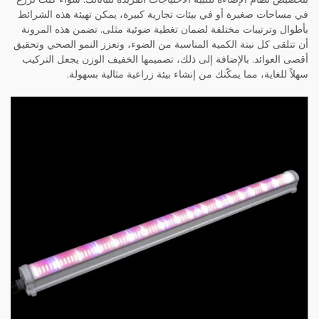
في مساحات صغيرة أو في بيئات تجارية كبيرة، يمكن تهيئة هذه الشرائط
بأطوال وترتيبات مختلفة لضمان تغطية ضوئية مثلى. تضمن هذه المرونة
أن تتلقى كل نبتة الكمية المناسبة من الضوء، وتعزز النمو الصحي وتحقيق
أقصى العوائد. بالإضافة إلى ذلك، تصميمها الخفيف الوزن يجعل التركيب
سهلاً للغاية، مما يمكّنك من إنشاء بيئة زراعية مثالية بسهولة.