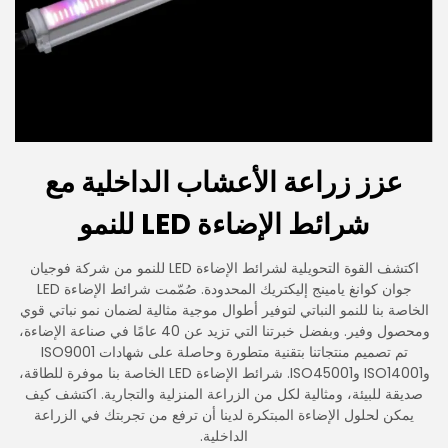
عزز زراعة الأعشاب الداخلية مع
شرائط الإضاءة LED للنمو
اكتشف القوة التحويلية لشرائط الإضاءة LED للنمو من شركة فوجيان
جوان كوانغ يامينج إليكتريك المحدودة. صُمّمت شرائط الإضاءة LED
الخاصة بنا للنمو النباتي لتوفير أطوال موجية مثالية لضمان نمو نباتي قوي
ومحصول وفير. وبفضل خبرتنا التي تزيد عن 40 عامًا في صناعة الإضاءة،
تم تصميم منتجاتنا بتقنية متطورة وحاصلة على شهادات ISO9001
وISO14001 وISO45001. شرائط الإضاءة LED الخاصة بنا موفرة للطاقة،
صديقة للبيئة، ومثالية لكل من الزراعة المنزلية والتجارية. اكتشف كيف
يمكن لحلول الإضاءة المبتكرة لدينا أن ترفع من تجربتك في الزراعة
الداخلية.