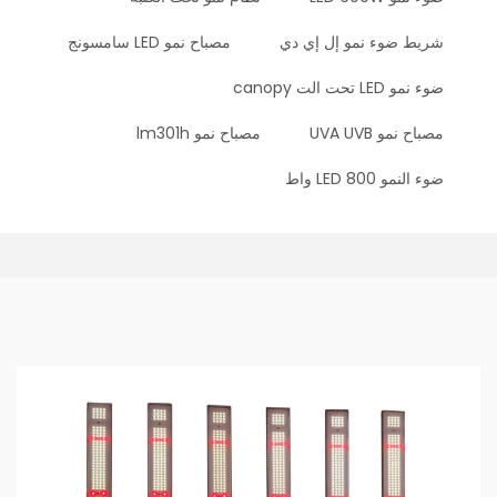
شريط ضوء نمو إل إي دي
مصباح نمو LED سامسونج
ضوء نمو LED تحت الت canopy
مصباح نمو UVA UVB
مصباح نمو lm301h
ضوء النمو LED 800 واط