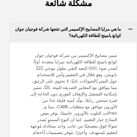
مشكلة شائعة
ما هي مزايا المصابيح الإكسيمر التي تنتجها شركة فوجيان جوان
كوانغ يامينج للطاقة الكهربائية؟
تتميز مصابيح الإكسيمر من شركة فوجيان جوان
كوانغ يامينج للطاقة الكهربائية بمزايا متعددة. أولاً،
تُصدر ضوء UVC البعيد النقي بطول موجي 222
نانومتر، وهو فعّال في التعقيم وآمن للاستخدام
حول البشر/الحيوانات. ثانيًا، لا تحتوي على الزئبق،
مما يتوافق مع المعايير الصديقة للبيئة. ثالثًا، تتميز
بإمكانية التشغيل والإيقاف الفوري دون الحاجة إلى
فترة تسخين. رابعًا، تولّد كمية قليلة جدًا من
الأوزون تتوافق مع متطلبات CARB، مما ي
Prevنت التلوث بالأوزون. خامسًا، توفر بعض
النماذج خيار التعتيم، كما أن النوع المستوٍ يُصدر
ضوءًا فوق بنفسجيًا من جانب واحد بمحاذاة مُوجهة
لتعقيم مُستهدف. وأخيرًا، تتوفر بتصميمات/أحجام