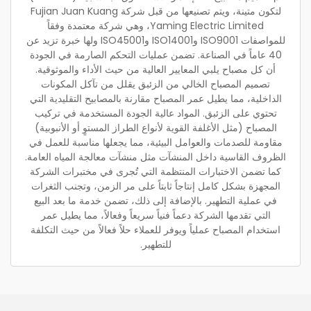
لتكون متينة، ويتم تصنيعها من قبل شركة Fujian Juan Kuang
Yaming Electric Limited، وهي شركة معتمدة وفقاً
للمواصفات ISO9001 وISO14001 وISO45001 ولها خبرة تزيد عن
40 عاماً في الصناعة. تضمن عمليات التحكم الصارمة في الجودة
أن كل مصباح يلبي المعايير العالية من حيث الأداء والموثوقية.
تصميم المصباح الخالي من الزئبق يقلل من تآكل المكونات
الداخلية، مما يطيل عمر المصباح مقارنة بالمصابيح التقليدية التي
تحتوي على الزئبق. المواد عالية الجودة المستخدمة في تركيب
المصباح (مثل الأغلفة القوية لأنواع الطراز المستوٍ أو الأنبوبية)
مقاومة للصدمات والعوامل البيئية، مما يجعلها مناسبة للعمل في
الظروف القاسية داخل المنشآت مثل منشآت معالجة المياه العامة.
كما تضمن الاختبارات المنتظمة التي تُجرى في مختبرات الشركة
المجهزة بشكل كامل إنتاجاً ثابتاً على مر الزمن، وتجنب الثغرات
في عملية التطهير. بالإضافة إلى ذلك، تضمن خدمة ما بعد البيع
التي تقدمها الشركة دعماً فنياً سريعاً وفعالاً، مما يطيل عمر
استخدام المصباح عملياً ويوفر للعملاء حلاً فعالاً من حيث التكلفة
للتطهير.