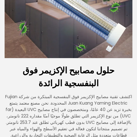
حلول مصابيح الإكزيمر فوق
البنفسجية الرائدة
اكتشف تقنية مصابيح الإكزيمر فوق البنفسجية المبتكرة من شركة Fujian
Juan Kuang Yaming Electric المحدودة. نحن مصنع معتمد يتمتع
بخبرة تزيد عن 40 عامًا، ومتخصصون في إنتاج مصابيح UVC البعيدة (far
UVC) من نوع الإكزيمر التي تطلق طولًا موجيًا آمنًا مقداره 222 نانومتر،
بالإضافة إلى مصابيح UVC بدون قطب كهربائي تطلق عند 253.7 نانومتر.
تم تصميم منتجاتنا لتكون فعالة في تعقيم الأسطح والهواء والمياه عبر
قطاعات متعددة مثل الرعاية الصحية والتطبيقات التجارية والزراعية.