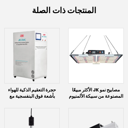
المنتجات ذات الصلة
مصابيح نمو JK الأكثر مبيعًا
حجرة التعقيم الذكية للهواء
المصنوعة من سبيكة الألمنيوم
بأشعة فوق البنفسجية مع
IP65 قابلة للضبط بضوء طيف
مصابيح الحث (2.4 كيلوواط ~
كامل يحتوي على إضاءة LED
12 كيلوواط)
من نوع Samsung
Lm301h Evo لنمو النباتات
الداخلية