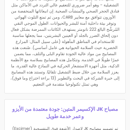
التشغيلية - وهو أمر ضروري للتعقيم عالي التردد في الأماكن مثل
فنادق الحجر الصحي والمنشآت الصحية. إن انبعاثاتها المنخفضة من
الأوزون تتوافق مع معايير CARB، ومن ثم تمنع التلوث الهوائي
وتوفر بيئة داخلية آمنة للبشر والحيوانات. الطول الموجي النقي
المُرشَّح البالغ 222 نانومتر يستهدف الكائنات الممرضة بشكل فعال
دون إلحاق الضرر بالجلد أو العينين البشريتين، مما يجعلها مناسبة
للاستخدام في المناطق المأهولة (على سبيل المثال: المزارع
الخضرية حيث السلامة الحيوانية هي عامل أساسي). صُنعت هذه
المصابيح من مواد عالية الجودة تقاوم البلى والتلف، مما يضمن
عمرًا طويلًا في الخدمة. وتتكامل هذه المصابيح بسلاسة مع الأنظمة
الذكية، مثل أجهزة الاستشعار الحركية في النماذج عالية القدرة، ما
يعزز السلامة من خلال ضبط التشغيل تلقائيًا. وتستند هذه المصابيح
إلى خبرة الشركة في البحث والتطوير (13 براءة اختراع وما فوق)،
وهي تمثل تكنولوجيا متقدمة في التعقيم.
مصباح JK الإكسيمر المتين: جودة معتمدة من الأيزو
وعمر خدمة طويل
تم تصميم مصابيح JK لإصدار الأشعة فوق البنفسجية (Excimer)