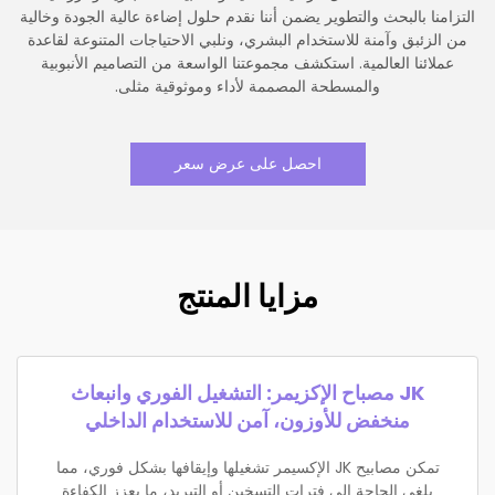
التزامنا بالبحث والتطوير يضمن أننا نقدم حلول إضاءة عالية الجودة وخالية
من الزئبق وآمنة للاستخدام البشري، ونلبي الاحتياجات المتنوعة لقاعدة
عملائنا العالمية. استكشف مجموعتنا الواسعة من التصاميم الأنبوبية
والمسطحة المصممة لأداء وموثوقية مثلى.
احصل على عرض سعر
مزايا المنتج
JK مصباح الإكزيمر: التشغيل الفوري وانبعاث
منخفض للأوزون، آمن للاستخدام الداخلي
تمكن مصابيح JK الإكسيمر تشغيلها وإيقافها بشكل فوري، مما
يلغي الحاجة إلى فترات التسخين أو التبريد، ما يعزز الكفاءة