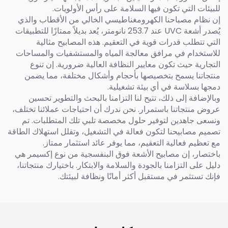
للبيئات التي تكون فيها السلامة على رأس الأولويات.
إن نظام مصباحنا الكهرومغناطيسي الخالي من الأقطاب والذي
يُصدر أشعة UVC عند 253.7 نانومتر، يُعد بديلاً ممتازًا للتطبيقات
التي تتطلب قدرات قوية في التعقيم. هذه المصابيح مثالية
للاستخدام في مرافق معالجة المياه والمستشفيات والمساحات
التجارية حيث تكون معايير النظافة العالية ضرورية. إن تنوع
منتجاتنا يسمح بتخصيصها بأحجام وأشكال مختلفة، مما يضمن
دمجها بسلاسة في أي بيئة تشغيلية.
وبالإضافة إلى ذلك، تتيح لنا التزامنا بالبحث والتطوير تحسين
عروض منتجاتنا باستمرار. نحن ندرك أن احتياجات عملائنا تختلف،
ونسعى جاهدين لتوفير حلول مخصصة تلبي تلك المتطلبات. تم
تصميم مصابيحنا لتكون فعالة في التشغيل، وتقلل استهلاك الطاقة
مع تعظيم فعالية التعقيم، مما يوفر عائد استثمار ممتاز.
باختصار، إن مصابيح الأشعة فوق البنفسجية من نوع إكسيمر هي
دليل على التزامنا بالجودة والسلامة والابتكار. باختيارك منتجاتنا،
فإنك تستثمر في مستقبل أكثر أمانًا ونظافة لبيئتك.