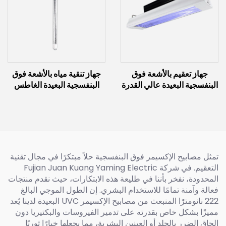
جهاز تعقيم بالأشعة فوق
جهاز تنقية مياه بالأشعة فوق
البنفسجية البعيدة عالي القدرة
البنفسجية البعيدة الغاطس
مع مستشعر حركة (100
واط/150 واط)
تمثل مصابيح الإكسيمر فوق البنفسجية حلاً مبتكرًا في مجال تقنية
التعقيم. في شركة Fujian Juan Kuang Yaming Electric
المحدودة، نفخر بأننا في طليعة هذه الابتكارات، حيث نقدم منتجات
فعالة وآمنة تمامًا للاستخدام البشري. إن الطول الموجي البالغ
222 نانومترًا المنبعث من مصابيح الإكسيمر UVC البعيدة لدينا يُعد
مميزًا بشكل خاص بقدرته على تدمير الفيروسات والبكتيريا دون
إلحاق الضرر بالجلد أو العينين البشرية، مما يجعلها خيارًا ثوريًا