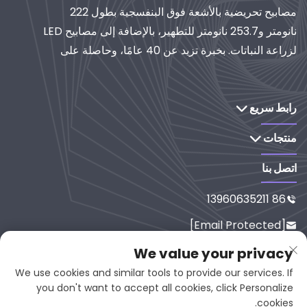
مصابيح تحريضية بالأشعة فوق البنفسجية بطول 222
نانومتر و253.7 نانومتر للتطهير، بالإضافة إلى مصابيح LED
لزراعة النباتات. بخبرة تزيد عن 40 عامًا، وحاصلة على
شهادة الأيزو، تُعدّ موردًا عالميًا لأنظمة الإضاءة والتنقية
الصناعية. استكشف حلولنا القائمة على البحث والتطوير.
رابط سريع
منتجات
اتصل بنا
86 13960635211

[email Protected]

رقم 65-9، شارع شيسي، يانبينغ، فوجي
We value your privacy

ان، 353001، الصين
We use cookies and similar tools to provide our services. If
you don't want to accept all cookies, click Personalize
cookies.