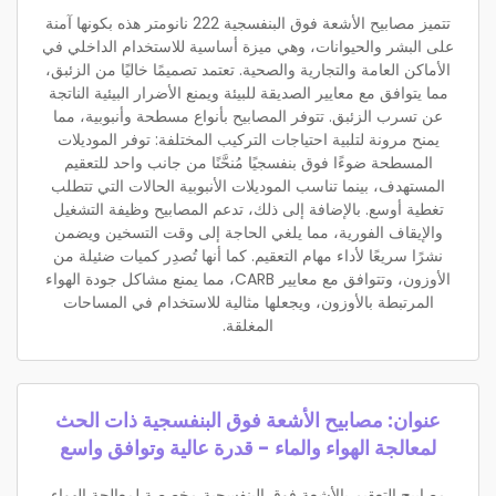
تتميز مصابيح الأشعة فوق البنفسجية 222 نانومتر هذه بكونها آمنة
على البشر والحيوانات، وهي ميزة أساسية للاستخدام الداخلي في
الأماكن العامة والتجارية والصحية. تعتمد تصميمًا خاليًا من الزئبق،
مما يتوافق مع معايير الصديقة للبيئة ويمنع الأضرار البيئية الناتجة
عن تسرب الزئبق. تتوفر المصابيح بأنواع مسطحة وأنبوبية، مما
يمنح مرونة لتلبية احتياجات التركيب المختلفة: توفر الموديلات
المسطحة ضوءًا فوق بنفسجيًا مُنحَّنًا من جانب واحد للتعقيم
المستهدف، بينما تناسب الموديلات الأنبوبية الحالات التي تتطلب
تغطية أوسع. بالإضافة إلى ذلك، تدعم المصابيح وظيفة التشغيل
والإيقاف الفورية، مما يلغي الحاجة إلى وقت التسخين ويضمن
نشرًا سريعًا لأداء مهام التعقيم. كما أنها تُصدِر كميات ضئيلة من
الأوزون، وتتوافق مع معايير CARB، مما يمنع مشاكل جودة الهواء
المرتبطة بالأوزون، ويجعلها مثالية للاستخدام في المساحات
المغلقة.
عنوان: مصابيح الأشعة فوق البنفسجية ذات الحث
لمعالجة الهواء والماء - قدرة عالية وتوافق واسع
مصابيح التعقيم بالأشعة فوق البنفسجية مخصصة لمعالجة الهواء