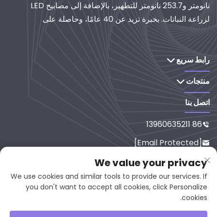
نانومتر و253.7 نانومتر للتطهير، بالإضافة إلى مصابيح LED
لزراعة النباتات. بخبرة تزيد عن 40 عامًا، وحاصلة على
شهادة الأيزو، تُعدّ موردًا عالميًا لأنظمة الإضاءة والتنقية
الصناعية. استكشف حلولنا القائمة على البحث والتطوير.
رابط سريع
منتجات
اتصل بنا
86 13960635211

[email Protected]

رقم 65-9، شارع شيسي، يانبينغ، فوجي
We value your privacy

ان، 353001، الصين
We use cookies and similar tools to provide our services. If
you don't want to accept all cookies, click Personalize
cookies.
حقوق النشر © 2025 بواسطة Fujian Juan Kuang Yaming