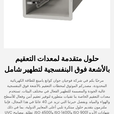
حلول متقدمة لمعدات التعقيم
بالأشعة فوق البنفسجية لتطهير شامل
مرحبًا بكم في شركة فوجيان جوان كوانغ يامينغ للطاقة الكهربائية
المحدودة، مصدركم الموثوق لمحطات التعقيم بالأشعة فوق البنفسجية
عالية الجودة والمصممة للتطهير الفعال في مختلف البيئات. تستخدم
معدات التعقيم الخاصة بنا تقنيات متطورة لتوفير تعقيم آمن وفعال للأسطح
والهواء والمياه. وبفضل خبرتنا التي تزيد عن 40 عامًا في هذا المجال، فإننا
ملتزمون بتقديم حلول مبتكرة تلبي أعلى المعايير الدولية، بما في ذلك
شهادات الأيزو ISO 9001 وISO 14001 وISO 45001. تطلق مصابيح UVC