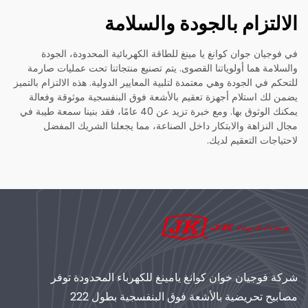
الالتزام بالجودة والسلامة
في فوجيان جوان كوانغ يا مينغ للطاقة الكهربائية المحدودة، الجودة
والسلامة هما أولوياتنا القصوى. يتم تصنيع منتجاتنا تحت عمليات صارمة
للتحكم في الجودة وهي معتمدة لتلبية المعايير الدولية. هذه الالتزام بالتميز
يضمن لك استلام أجهزة تعقيم بالأشعة فوق البنفسجية موثوقة وفعالة
يمكنك الوثوق بها. ومع خبرة تزيد عن 40 عامًا، فقد بنينا سمعة طيبة في
مجال النزاهة والابتكار داخل الصناعة، مما يجعلنا الشريك المفضل
لاحتياجات التعقيم لديك.
شركة فوجيان خوان كوانغ يامينغ للكهرباء المحدودة توفر
مصابيح تحريضية بالأشعة فوق البنفسجية بطول 222