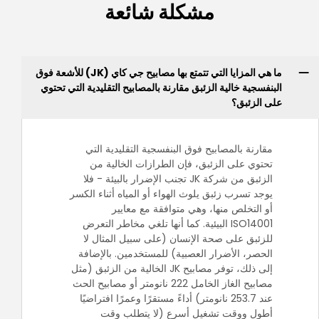
مشكلة شائعة
ما هي المزايا التي تتمتع بها مصابيح جي كاي (JK) للأشعة فوق
البنفسجية خالية الزئبق مقارنة بالمصابيح التقليدية التي تحتوي
على الزئبق؟
مقارنة بالمصابيح فوق البنفسجية التقليدية التي
تحتوي على الزئبق، فإن الطرازات الخالية من
الزئبق من شركة JK تجنب الإضرار بالبيئة - فلا
يوجد تسرب زئبق يلوث الهواء أو المياه أثناء الكسر
أو التخلص منها، وهي متوافقة مع معايير
ISO14001 البيئية. كما أنها تلغي مخاطر التعرض
للزئبق على صحة الإنسان (على سبيل المثال لا
الحصر، الأضرار العصبية) للمستخدمين. بالإضافة
إلى ذلك، توفر مصابيح JK الخالية من الزئبق (مثل
مصابيح الغاز الخامل 222 نانومتر أو مصابيح الحث
عند 253.7 نانومتر) أداءً مستقرًا وعمرًا افتراضيًا
أطول ووقت تشغيل أسرع (لا يتطلب وقت