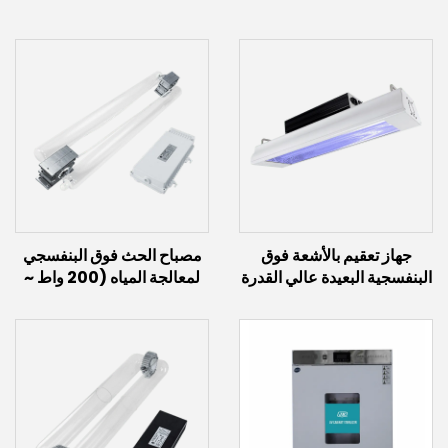
جهاز تعقيم بالأشعة فوق
مصباح الحث فوق البنفسجي
البنفسجية البعيدة عالي القدرة
لمعالجة المياه (200 واط ~
مع مستشعر حركة (100
700 واط)
واط/150 واط)