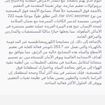
اليوم الذي يهتم بالصحة. مع انتشار الأمراض المعدية والاحتياج إلى
بروتوكولات تعقيم صارمة، توفر تقنيتنا المتقدمة في التعقيم
بالأشعة فوق البنفسجية حلاً فعالًا. مصابيح الأشعة فوق البنفسجية
من نوع far UVC excimer، التي تطلق طولًا موجيًا بقيمة 222
نانومتر، مصممة لتدمير الكائنات الممرضة مع ضمان السلامة
لصحة الإنسان. تتيح هذه الميزة الفريدة عملية تعقيم مستمرة في
الأماكن المأهولة، مما يجعلها خيارًا مثاليًا للمستشفيات والمدارس
والمرافق العامة.
بالإضافة إلى ذلك، إن مصابيحنا الكهرومغناطيسية غير المدعومة
بالكهرباء والتي تعمل عند 253.7 نانومتر فعالة للغاية في تعقيم
الأسطح والمياه. هذه المصابيح خالية من الزئبق، مما يتوافق مع
أهداف الاستدامة العالمية ويوفر الأمان للمستخدمين. تم تصميم
منتجاتنا لتتكامل بسلاسة في مختلف التطبيقات، من أنظمة تنقية
الهواء إلى مرافق معالجة المياه. وباختيارك لمنظفاتنا فوق
البنفسجية، فإنك تستثمر في بيئة أكثر أمانًا وصحة لمنطقتك. إن
التزامنا بالبحث والتطوير يضمن بقائنا في طليعة تقنيات التعقيم،
ويوفر لك الحلول الأكثر فعالية المتاحة.