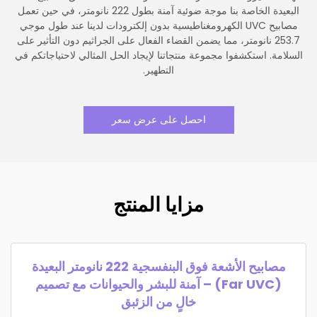
البعيدة الخاصة بنا موجة ضوئية آمنة بطول 222 نانومتر، في حين تعمل
مصابيح UVC الكهرومغناطيسية بدون إلكترودات لدينا عند طول موجي
253.7 نانومتر، مما يضمن القضاء الفعال على الجراثيم دون التأثير على
السلامة. استكشفوا مجموعة منتجاتنا لإيجاد الحل المثالي لاحتياجاتكم في
التطهير.
احصل على عرض سعر
مزايا المنتج
مصابيح الأشعة فوق البنفسجية 222 نانومتر البعيدة
(Far UVC) – آمنة للبشر والحيوانات مع تصميم
خالٍ من الزئبق