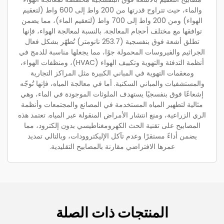
والماء، حيث تتراوح قدرتها من 200 واط إلى 600 واط (لتعقيم
الهواء) ومن 200 واط إلى 700 واط (لتعقيم الماء)، مما يضمن
توافقها مع مختلف أحجام المعالجة. بالنسبة لمعالجة الهواء، فإنها
تطلق أشعة فوق بنفسجية (253.7 نانومتر) تُطهّر بشكل فعال
الجراثيم والفيروسات المحمولة جوًا، مما يجعلها مناسبة للدمج في
أنظمة التدفئة والتهوية وتكييف الهواء (HVAC)، ومنظفات الهواء،
ومعقمات التهوية في المباني الكبيرة مثل المراكز التجارية
والمستشفيات والمباني السكنية. أما في معالجة المياه، فإنها تُوجّه
إشعاعًا فوق بنفسجيًا يستهدف الملوثات الموجودة في الماء، وهي
مثالية لتطهير المياه المستخدمة في المصانع والمجتمعات وأنظمة
الري الزراعية، ومنع انتشار الأمراض المنقولة عبر المياه. تعتمد هذه
المصابيح على تقنية الحث الكهرومغناطيسي بدون إلكترود، مما
يضمن أداءً مستقرًا وعدم تآكل الإليكتروودات، وبالتالي تمديد
عمرها الافتراضي مقارنة بالمصابيح التقليدية.
المنتجات ذات الصلة