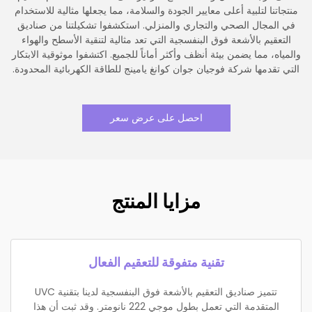
منتجاتنا لتلبية أعلى معايير الجودة والسلامة، مما يجعلها مثالية للاستخدام
في المجال الصحي والتجاري والمنزلي. استكشفوا تشكيلتنا من صناديق
التعقيم بالأشعة فوق البنفسجية التي تعد مثالية لتنقية الأسطح والهواء
والمياه، مما يضمن بيئة أنظف وأكثر أماناً للجميع. اكتشفوا موثوقية الابتكار
التي تقدمها شركة فوجيان جوان كوانغ يامينج للطاقة الكهربائية المحدودة.
احصل على عرض سعر
مزايا المنتج
تقنية متفوقة للتعقيم الفعال
تتميز صناديق التعقيم بالأشعة فوق البنفسجية لدينا بتقنية UVC
المتقدمة التي تعمل بطول موجي 222 نانومتر. وقد ثبت أن هذا