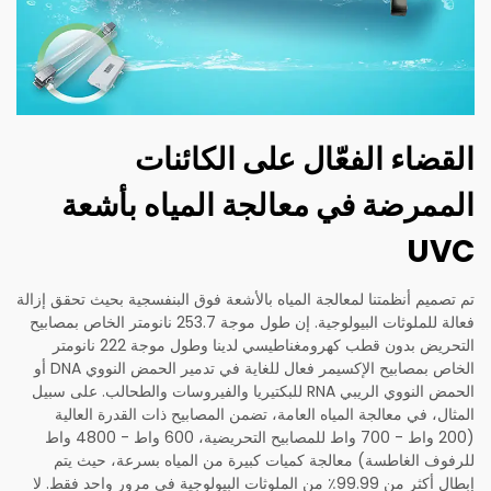
القضاء الفعّال على الكائنات
الممرضة في معالجة المياه بأشعة
UVC
تم تصميم أنظمتنا لمعالجة المياه بالأشعة فوق البنفسجية بحيث تحقق إزالة
فعالة للملوثات البيولوجية. إن طول موجة 253.7 نانومتر الخاص بمصابيح
التحريض بدون قطب كهرومغناطيسي لدينا وطول موجة 222 نانومتر
الخاص بمصابيح الإكسيمر فعال للغاية في تدمير الحمض النووي DNA أو
الحمض النووي الريبي RNA للبكتيريا والفيروسات والطحالب. على سبيل
المثال، في معالجة المياه العامة، تضمن المصابيح ذات القدرة العالية
(200 واط - 700 واط للمصابيح التحريضية، 600 واط - 4800 واط
للرفوف الغاطسة) معالجة كميات كبيرة من المياه بسرعة، حيث يتم
إبطال أكثر من 99.99٪ من الملوثات البيولوجية في مرور واحد فقط. لا