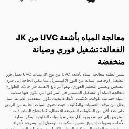
معالجة المياه بأشعة UVC من JK
الفعالة: تشغيل فوري وصيانة
منخفضة
تتميز أنظمة معالجة المياه بأشعة UVC من نوع JK بمبات UVC تعمل فور
التشغيل (وخاصة المبات من النوع الإكسيمر)، مما يلغي الحاجة إلى فترة
التسخين ويضمن التعقيم الفوري، وهو أمر بالغ الأهمية في حالات الطوارئ
لمعالجة المياه أو التشغيل المستمر في المرافق التي تكون فيها سلامة
المياه حساسة للوقت. صُمّمت الأنظمة بحيث تكون منخفضة الصيانة، مما
يقلل من توقف العمليات والتكاليف: حيث تحتوي المبات الخالية من الزئبق
على عدد أقل من المكونات المعرضة للاعطال، كما تحتاج المبات ذات
التحريض إلى صيانة دورية أقل مقارنة بالمبات التقليدية. يمكن تنظيف
الأنظمة بسهولة، إذ يتيح تصميم المكونات الوصول إليها بسرعة لأجراء
الصيانة دون الحاجة إلى تفكيك النظام بالكامل. يتميز عملية التعقيم بأشعة