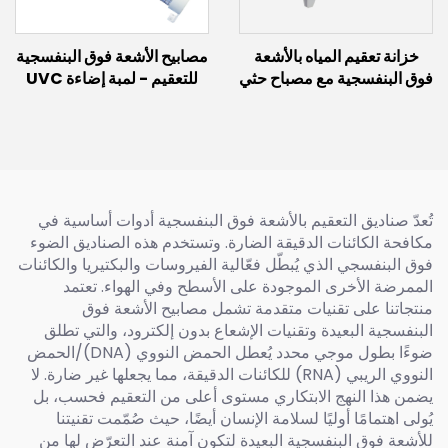
خزانة تعقيم المياه بالأشعة
مصابيح الأشعة فوق البنفسجية
فوق البنفسجية مع مصباح حثي
للتعقيم - لمبة إضاءة UVC
(300 واط)
بعيدة بطول 222 نانومتر 150
واط 60 واط 30 واط لمبة
إكسيمر بطول 222 نانومتر
تُعدّ صناديق التعقيم بالأشعة فوق البنفسجية أدوات أساسية في
مكافحة الكائنات الدقيقة الضارة. وتستخدم هذه الصناديق الضوء
فوق البنفسجي الذي يُبطّل فعّالية الفيروسات والبكتيريا والكائنات
الممرضة الأخرى الموجودة على الأسطح وفي الهواء. تعتمد
منتجاتنا على تقنيات متقدمة تشمل مصابيح الأشعة فوق
البنفسجية البعيدة وتقنيات الإشعاع بدون إلكترود، والتي تطلق
ضوءًا بطول موجي محدد يُعطل الحمض النووي (DNA)/الحمض
النووي الريبي (RNA) للكائنات الدقيقة، مما يجعلها غير ضارة. لا
يضمن هذا النهج الابتكاري مستوى أعلى من التعقيم فحسب، بل
يُولى اهتمامًا أوليًا لسلامة الإنسان أيضًا، حيث صُمّمت تقنيتنا
للأشعة فوق البنفسجية البعيدة لتكون آمنة عند التعرّض لها من