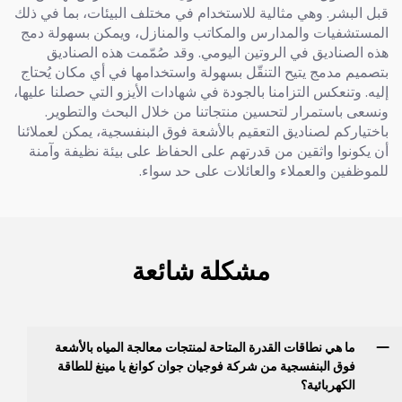
قبل البشر. وهي مثالية للاستخدام في مختلف البيئات، بما في ذلك
المستشفيات والمدارس والمكاتب والمنازل، ويمكن بسهولة دمج
هذه الصناديق في الروتين اليومي. وقد صُمّمت هذه الصناديق
بتصميم مدمج يتيح التنقّل بسهولة واستخدامها في أي مكان يُحتاج
إليه. وتنعكس التزامنا بالجودة في شهادات الأيزو التي حصلنا عليها،
ونسعى باستمرار لتحسين منتجاتنا من خلال البحث والتطوير.
باختياركم لصناديق التعقيم بالأشعة فوق البنفسجية، يمكن لعملائنا
أن يكونوا واثقين من قدرتهم على الحفاظ على بيئة نظيفة وآمنة
للموظفين والعملاء والعائلات على حد سواء.
مشكلة شائعة
ما هي نطاقات القدرة المتاحة لمنتجات معالجة المياه بالأشعة
فوق البنفسجية من شركة فوجيان جوان كوانغ يا مينغ للطاقة
الكهربائية؟