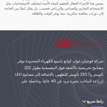
يضمن هذا الإجراء الفعال للتعقيم المياه الآمنة لمختلف الاستخدامات مثل
الاستخدام التجاري والصناعي والزراعي فحسب، بل يقلل أيضًا من الحاجة
إلى دورات معالجة متكررة، مما يوفر الوقت والطاقة.
شركة فوجيان خوان كوانغ يامينغ للكهرباء المحدودة توفر
مصابيح تحريضية بالأشعة فوق البنفسجية بطول 222
نانومتر و253.7 نانومتر للتطهير، بالإضافة إلى مصابيح LED
لزراعة النباتات. بخبرة تزيد عن 40 عامًا، وحاصلة على
شهادة الأيزو، تُعدّ موردًا عالميًا لأنظمة الإضاءة والتنقية
الصناعية. استكشف حلولنا القائمة على البحث والتطوير.
رابط سريع