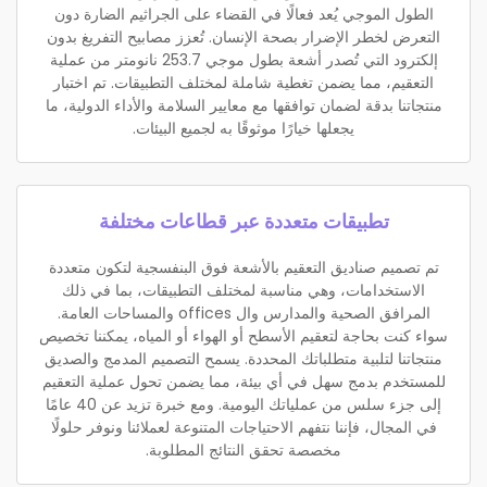
الطول الموجي يُعد فعالًا في القضاء على الجراثيم الضارة دون
التعرض لخطر الإضرار بصحة الإنسان. تُعزز مصابيح التفريغ بدون
إلكترود التي تُصدر أشعة بطول موجي 253.7 نانومتر من عملية
التعقيم، مما يضمن تغطية شاملة لمختلف التطبيقات. تم اختبار
منتجاتنا بدقة لضمان توافقها مع معايير السلامة والأداء الدولية، ما
يجعلها خيارًا موثوقًا به لجميع البيئات.
تطبيقات متعددة عبر قطاعات مختلفة
تم تصميم صناديق التعقيم بالأشعة فوق البنفسجية لتكون متعددة
الاستخدامات، وهي مناسبة لمختلف التطبيقات، بما في ذلك
المرافق الصحية والمدارس وال offices والمساحات العامة.
سواء كنت بحاجة لتعقيم الأسطح أو الهواء أو المياه، يمكننا تخصيص
منتجاتنا لتلبية متطلباتك المحددة. يسمح التصميم المدمج والصديق
للمستخدم بدمج سهل في أي بيئة، مما يضمن تحول عملية التعقيم
إلى جزء سلس من عملياتك اليومية. ومع خبرة تزيد عن 40 عامًا
في المجال، فإننا نتفهم الاحتياجات المتنوعة لعملائنا ونوفر حلولًا
مخصصة تحقق النتائج المطلوبة.