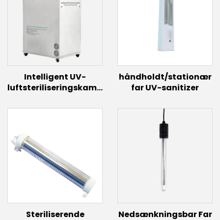
Intelligent UV-
håndholdt/stationær
luftsteriliseringskammer
far UV-sanitizer
med
induktionslamper (2,4
kW~12 kW)
Steriliserende
Nedsænkningsbar Far