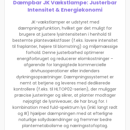
Dæmpbar JK Vækstlampe: Justerbar
Intensitet & Energiøkonomi
JK-vækstlamper er udstyret med
dæmpningsfunktion, hvilket gør det muligt for
brugere at justere lysintensiteten i henhold til
bestemte plantevækstfaser (f.eks. lavere intensitet
til frøplanter, højere til blomstring) og miljømæssige
forhold. Denne justerbarhed optimerer
energiforbruget og reducerer elomkostninger –
afgørende for langsigtede kommercielle
drivhusoperationer eller indendørs
dyrkningsopsætninger. Dæmpningssystemet er
nemt at betjene og leveres med dedikerede
kontrollere (f.eks. til HLTOP02-serien), der muliggør
præcise justeringer og sikrer, at planter modtager
nøjagtigt de lysniveauer, de har brug for. I
kombination med fuld-spektrum lys (inkl. langt rødt
og IR) hjælper dæmpningen med at efterligne
naturlige sollydsændringer og fremmer bedre
plantemetabolisme og næringsstofoptag.