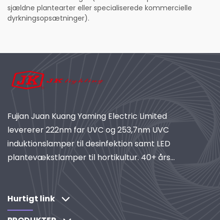
sjældne plantearter eller specialiserede kommercielle
dyrkningsopsætninger).
Fujian Juan Kuang Yaming Electric Limited
levererer 222nm far UVC og 253,7nm UVC
induktionslamper til desinfektion samt LED
plantevækstlamper til hortikultur. 40+ års
erfaring, ISO-certificeret, global leverandør af
industrielle belysnings- og rensningssystemer.
Udforsk vores forskningdrevne løsninger.
Hurtigt link