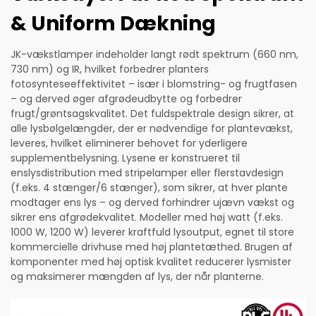
& Uniform Dækning
JK-vækstlamper indeholder langt rødt spektrum (660 nm,
730 nm) og IR, hvilket forbedrer planters
fotosynteseeffektivitet – især i blomstring- og frugtfasen
– og derved øger afgrødeudbytte og forbedrer
frugt/grøntsagskvalitet. Det fuldspektrale design sikrer, at
alle lysbølgelængder, der er nødvendige for plantevækst,
leveres, hvilket eliminerer behovet for yderligere
supplementbelysning. Lysene er konstrueret til
enslysdistribution med stripelamper eller flerstavdesign
(f.eks. 4 stænger/6 stænger), som sikrer, at hver plante
modtager ens lys – og derved forhindrer ujævn vækst og
sikrer ens afgrødekvalitet. Modeller med høj watt (f.eks.
1000 W, 1200 W) leverer kraftfuld lysoutput, egnet til store
kommercielle drivhuse med høj plantetæthed. Brugen af
komponenter med høj optisk kvalitet reducerer lysmister
og maksimerer mængden af lys, der når planterne.