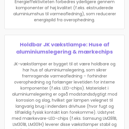
Energieffektiviteten forbedres yderligere gennem
komponenter af høj kvalitet (f.eks. ekstruderede
aluminiumshus til varmeafledning), som reducerer
energispild fra overophedning.
Holdbar JK vækstlampe: Huse af
aluminiumslegering & mærkechips
JK-vækstlamper er bygget til at være holdbare og
har hus af aluminiumslegering, som sikrer
fremragende varmeafledning – forhindrer
overophedning og forlænger levetiden for interne
komponenter (f.eks. LED-chips). Materialet i
aluminiumslegering er også modstandsdygtigt mod
korrosion og slag, hvilket gør lampen velegnet til
langvarig brug i indendørs drivhuse (hvor fugt og
tilfældig fysisk kontakt kan forekomme). Udstyret
med mærkevare-LED-chips (f.eks. Samsung LM281B,
LM301B, LM301H) leverer disse vækstlamper stabil og