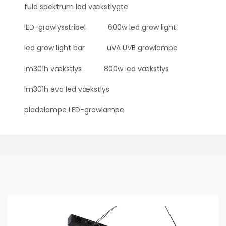
fuld spektrum led vækstlygte
lED-growlysstribel
600w led grow light
led grow light bar
uVA UVB growlampe
lm301h vækstlys
800w led vækstlys
lm301h evo led vækstlys
pladelampe LED-growlampe