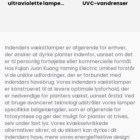
ultraviolette lamper
UVC-vandrenser
desinfektionslampe
Far UVC pære150W
60w 30w Excimer
belysning 222nm UVC-
lampe
Indendørs vækstlamper er afgørende for enhver,
der ønsker at dyrke planter indenfor, uanset om det
er til personlig fornøjelse eller kommercielle formål.
Hos Fujian Juan Kuang Yaming Electric Limited forstår
vi de unikke udfordringer, der er forbundet med
indendørs havebrug. Vores indendørs vækstlamper
er konstrueret til at levere optimale lysforhold, der
er nødvendige for planters vækst, uanset årstid. Ved
at bruge avanceret teknologi udstråler vores lamper
specifikke bølgelængder, som er afgørende for
fotosyntese og gør det muligt for planter at trives,
selv under lavt lys. Vores kvækselvrikkede
alternativer sikrer, at du sikkert kan dyrke i dit
indendørs have, mens vores energieffektive design