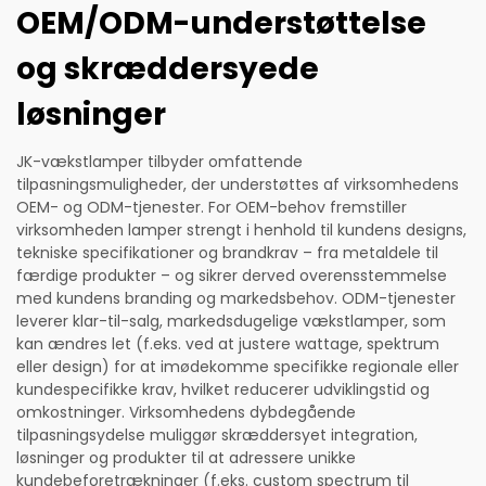
OEM/ODM-understøttelse
og skræddersyede
løsninger
JK-vækstlamper tilbyder omfattende
tilpasningsmuligheder, der understøttes af virksomhedens
OEM- og ODM-tjenester. For OEM-behov fremstiller
virksomheden lamper strengt i henhold til kundens designs,
tekniske specifikationer og brandkrav – fra metaldele til
færdige produkter – og sikrer derved overensstemmelse
med kundens branding og markedsbehov. ODM-tjenester
leverer klar-til-salg, markedsdugelige vækstlamper, som
kan ændres let (f.eks. ved at justere wattage, spektrum
eller design) for at imødekomme specifikke regionale eller
kundespecifikke krav, hvilket reducerer udviklingstid og
omkostninger. Virksomhedens dybdegående
tilpasningsydelse muliggør skræddersyet integration,
løsninger og produkter til at adressere unikke
kundebeforetrækninger (f.eks. custom spectrum til