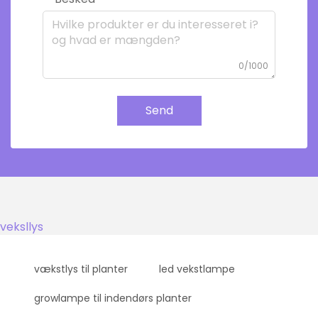
0/1000
Send
veksllys
vækstlys til planter
led vekstlampe
growlampe til indendørs planter