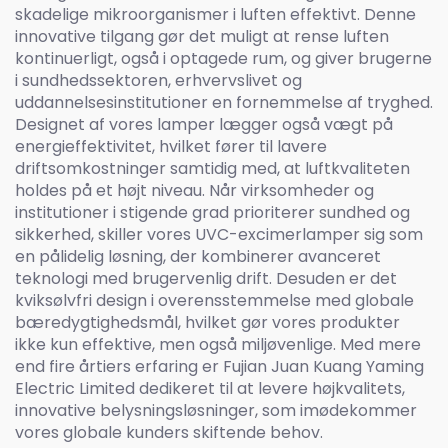
skadelige mikroorganismer i luften effektivt. Denne
innovative tilgang gør det muligt at rense luften
kontinuerligt, også i optagede rum, og giver brugerne
i sundhedssektoren, erhvervslivet og
uddannelsesinstitutioner en fornemmelse af tryghed.
Designet af vores lamper lægger også vægt på
energieffektivitet, hvilket fører til lavere
driftsomkostninger samtidig med, at luftkvaliteten
holdes på et højt niveau. Når virksomheder og
institutioner i stigende grad prioriterer sundhed og
sikkerhed, skiller vores UVC-excimerlamper sig som
en pålidelig løsning, der kombinerer avanceret
teknologi med brugervenlig drift. Desuden er det
kviksølvfri design i overensstemmelse med globale
bæredygtighedsmål, hvilket gør vores produkter
ikke kun effektive, men også miljøvenlige. Med mere
end fire årtiers erfaring er Fujian Juan Kuang Yaming
Electric Limited dedikeret til at levere højkvalitets,
innovative belysningsløsninger, som imødekommer
vores globale kunders skiftende behov.