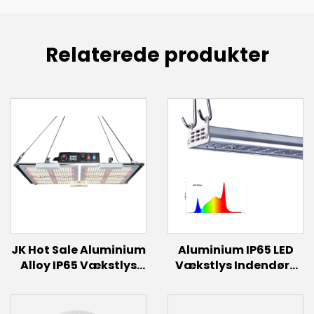
Relaterede produkter
JK Hot Sale Aluminium
Aluminium IP65 LED
Alloy IP65 Vækstlys
Vækstlys Indendørs
Dimmerbart Lys Fuldt
Planter 100W 125W
Spektrum Samsung
150W Grøntsager
Lm301h Evo Led
Frugter Fuldt