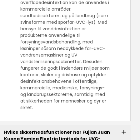
overfladedesinfektion kan de anvendes i
kommercielle områder,
sundhedssektoren og på landbrug (som
svinefarme med sporfar-UVC-lys). Med
hensyn til vanddesinfektion er
produkterne anvendelige til
forsyningsvandsbehandling, med
løsninger såsom neddykkede far-UVC-
vandrensemaskiner og UV-
vandsteriliseringscabinetter. Desuden
fungerer de godt i indendørs miljøer som
kontorer, skoler og drivhuse og opfylder
desinfektionsbehovene i offentlige,
kommercielle, medicinske, forsynings-
og landbrugssektorerne, samtidig med
at sikkerheden for mennesker og dyr er
sikret.
Hvilke sikkerhedsfunktioner har Fujian Juan
Kuang Yaming Electric Limiteds far UVC-