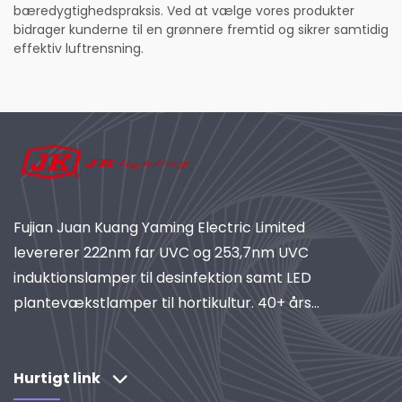
bæredygtighedspraksis. Ved at vælge vores produkter
bidrager kunderne til en grønnere fremtid og sikrer samtidig
effektiv luftrensning.
Fujian Juan Kuang Yaming Electric Limited
levererer 222nm far UVC og 253,7nm UVC
induktionslamper til desinfektion samt LED
plantevækstlamper til hortikultur. 40+ års
erfaring, ISO-certificeret, global leverandør af
industrielle belysnings- og rensningssystemer.
Udforsk vores forskningdrevne løsninger.
Hurtigt link