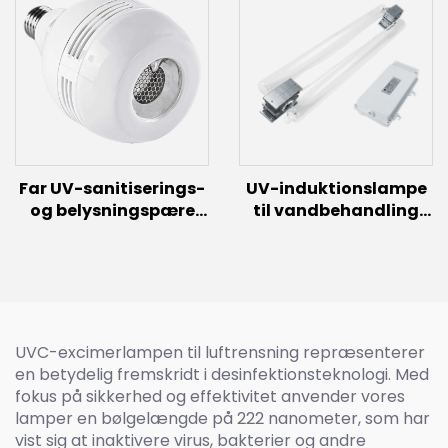
Vækstlys til
Spektrum LED Planter
Indendørsplanter
Vækstlys Storkontor
Far UV-sanitiserings-
UV-induktionslampe
og belysningspære
til vandbehandling
med hybridfunktion
(200 W~700 W)
(E26/E27)
UVC-excimerlampen til luftrensning repræsenterer
en betydelig fremskridt i desinfektionsteknologi. Med
fokus på sikkerhed og effektivitet anvender vores
lamper en bølgelængde på 222 nanometer, som har
vist sig at inaktivere virus, bakterier og andre