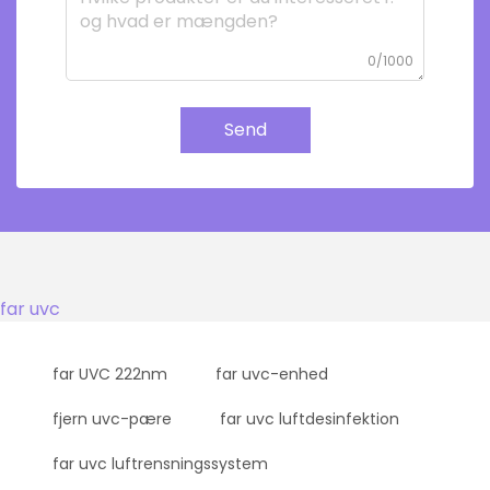
0/1000
Send
far uvc
far UVC 222nm
far uvc-enhed
fjern uvc-pære
far uvc luftdesinfektion
far uvc luftrensningssystem