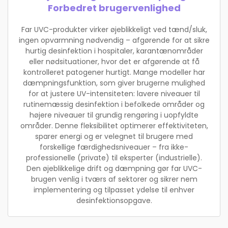
Forbedret brugervenlighed
Far UVC-produkter virker øjeblikkeligt ved tænd/sluk,
ingen opvarmning nødvendig – afgørende for at sikre
hurtig desinfektion i hospitaler, karantænområder
eller nødsituationer, hvor det er afgørende at få
kontrolleret patogener hurtigt. Mange modeller har
dæmpningsfunktion, som giver brugerne mulighed
for at justere UV-intensiteten: lavere niveauer til
rutinemæssig desinfektion i befolkede områder og
højere niveauer til grundig rengøring i uopfyldte
områder. Denne fleksibilitet optimerer effektiviteten,
sparer energi og er velegnet til brugere med
forskellige færdighedsniveauer – fra ikke-
professionelle (private) til eksperter (industrielle).
Den øjeblikkelige drift og dæmpning gør far UVC-
brugen venlig i tværs af sektorer og sikrer nem
implementering og tilpasset ydelse til enhver
desinfektionsopgave.