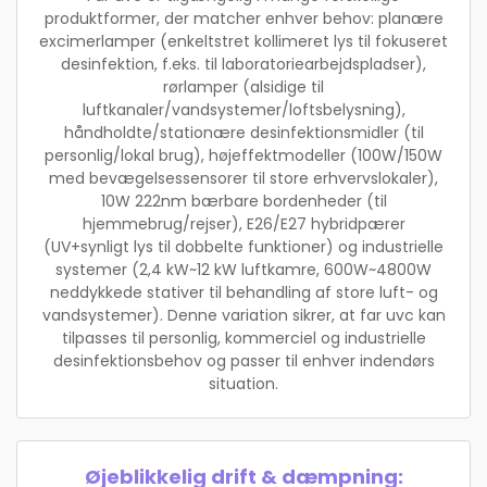
produktformer, der matcher enhver behov: planære
excimerlamper (enkeltstret kollimeret lys til fokuseret
desinfektion, f.eks. til laboratoriearbejdspladser),
rørlamper (alsidige til
luftkanaler/vandsystemer/loftsbelysning),
håndholdte/stationære desinfektionsmidler (til
personlig/lokal brug), højeffektmodeller (100W/150W
med bevægelsessensorer til store erhvervslokaler),
10W 222nm bærbare bordenheder (til
hjemmebrug/rejser), E26/E27 hybridpærer
(UV+synligt lys til dobbelte funktioner) og industrielle
systemer (2,4 kW~12 kW luftkamre, 600W~4800W
neddykkede stativer til behandling af store luft- og
vandsystemer). Denne variation sikrer, at far uvc kan
tilpasses til personlig, kommerciel og industrielle
desinfektionsbehov og passer til enhver indendørs
situation.
Øjeblikkelig drift & dæmpning: