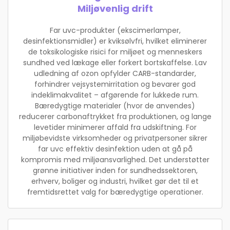
Miljøvenlig drift
Far uvc-produkter (ekscimerlamper,
desinfektionsmidler) er kviksølvfri, hvilket eliminerer
de toksikologiske risici for miljøet og menneskers
sundhed ved lækage eller forkert bortskaffelse. Lav
udledning af ozon opfylder CARB-standarder,
forhindrer vejsystemirritation og bevarer god
indeklimakvalitet – afgørende for lukkede rum.
Bæredygtige materialer (hvor de anvendes)
reducerer carbonaftrykket fra produktionen, og lange
levetider minimerer affald fra udskiftning. For
miljøbevidste virksomheder og privatpersoner sikrer
far uvc effektiv desinfektion uden at gå på
kompromis med miljøansvarlighed. Det understøtter
grønne initiativer inden for sundhedssektoren,
erhverv, boliger og industri, hvilket gør det til et
fremtidsrettet valg for bæredygtige operationer.