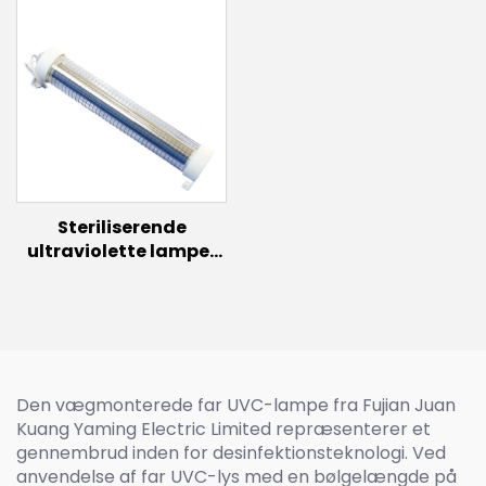
Frugter Fuldt
Spektrum LED Planter
Vækstlys Storkontor
Steriliserende
ultraviolette lamper
desinfektionslampe
Far UVC pære150W
60w 30w Excimer
belysning 222nm UVC-
lampe
Den vægmonterede far UVC-lampe fra Fujian Juan
Kuang Yaming Electric Limited repræsenterer et
gennembrud inden for desinfektionsteknologi. Ved
anvendelse af far UVC-lys med en bølgelængde på