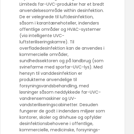
Limiteds far-UVC-produkter har et bredt
anvendelsesområde within desinfektion.
De er velegnede til luftdesinfektion,
såsom i karantænehoteller, indendørs
offentlige områder og HVAC-systemer
(via intelligente UVC-
luftsteriliseringskamre). Til
overfladedesinfektion kan de anvendes i
kommercielle områder,
sundhedssektoren og på landbrug (som
svinefarme med sporfar-UVC-lys). Med
hensyn til vanddesinfektion er
produkterne anvendelige til
forsyningsvandsbehandling, med
løsninger såsom neddykkede far-UVC-
vandrensemaskiner og UV-
vandsteriliseringscabinetter. Desuden
fungerer de godt i indendørs miljøer som
kontorer, skoler og drivhuse og opfylder
desinfektionsbehovene i offentlige,
kommercielle, medicinske, forsynings-