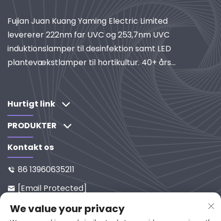
Fujian Juan Kuang Yaming Electric Limited
levererer 222nm far UVC og 253,7nm UVC
induktionslamper til desinfektion samt LED
plantevækstlamper til hortikultur. 40+ års
erfaring, ISO-certificeret, global leverandør af
industrielle belysnings- og rensningssystemer.
Udforsk vores forskningdrevne løsninger.
Hurtigt link
PRODUKTER
Kontakt os
86 13960635211

[email Protected]

Nr. 65-9, Xixi Vej, Yanping, Fujian,
We value your privacy

353001, Kina