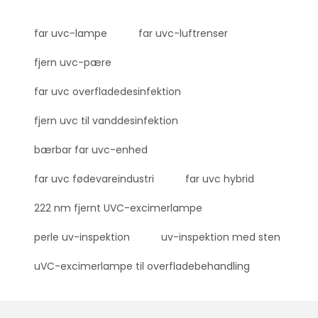
far uvc-lampe
far uvc-luftrenser
fjern uvc-pære
far uvc overfladedesinfektion
fjern uvc til vanddesinfektion
bærbar far uvc-enhed
far uvc fødevareindustri
far uvc hybrid
222 nm fjernt UVC-excimerlampe
perle uv-inspektion
uv-inspektion med sten
uVC-excimerlampe til overfladebehandling