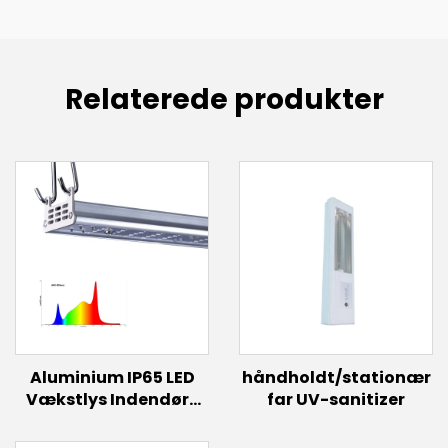
Relaterede produkter
Aluminium IP65 LED
håndholdt/stationær
Vækstlys Indendørs
far UV-sanitizer
Planter 100W 125W
150W Grøntsager