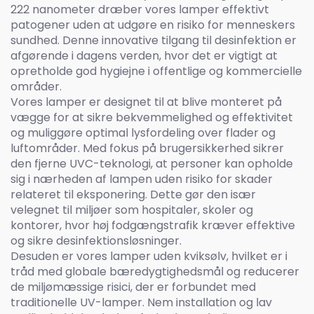
222 nanometer dræber vores lamper effektivt
patogener uden at udgøre en risiko for menneskers
sundhed. Denne innovative tilgang til desinfektion er
afgørende i dagens verden, hvor det er vigtigt at
opretholde god hygiejne i offentlige og kommercielle
områder.
Vores lamper er designet til at blive monteret på
vægge for at sikre bekvemmelighed og effektivitet
og muliggøre optimal lysfordeling over flader og
luftområder. Med fokus på brugersikkerhed sikrer
den fjerne UVC-teknologi, at personer kan opholde
sig i nærheden af lampen uden risiko for skader
relateret til eksponering. Dette gør den især
velegnet til miljøer som hospitaler, skoler og
kontorer, hvor høj fodgængstrafik kræver effektive
og sikre desinfektionsløsninger.
Desuden er vores lamper uden kviksølv, hvilket er i
tråd med globale bæredygtighedsmål og reducerer
de miljømæssige risici, der er forbundet med
traditionelle UV-lamper. Nem installation og lav