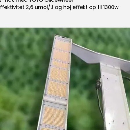
effektivitet 2,6 umol/J og høj effekt op til 1300w 