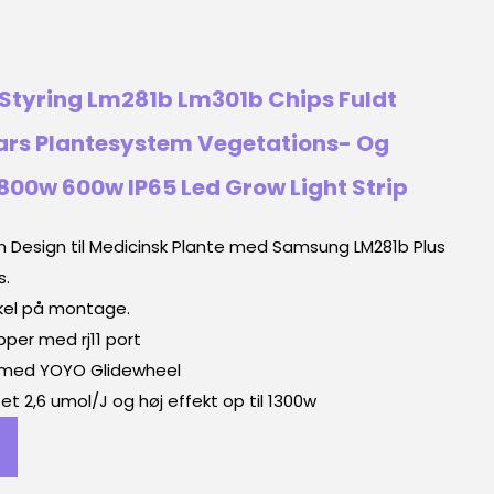
tyring Lm281b Lm301b Chips Fuldt
rs Plantesystem Vegetations- Og
800w 600w IP65 Led Grow Light Strip
Design til Medicinsk Plante med Samsung LM281b Plus 
. 
nkel på montage.
per med rj11 port
 med YOYO Glidewheel
tet 2,6 umol/J og høj effekt op til 1300w