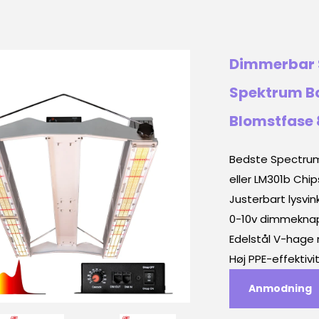
Dimmerbar S
Spektrum Ba
Blomstfase 
Bedste Spectrum 
eller LM301b Chips
Justerbart lysvi
0-10v dimmeknap
Edelstål V-hage
Høj PPE-effektivi
Anmodning