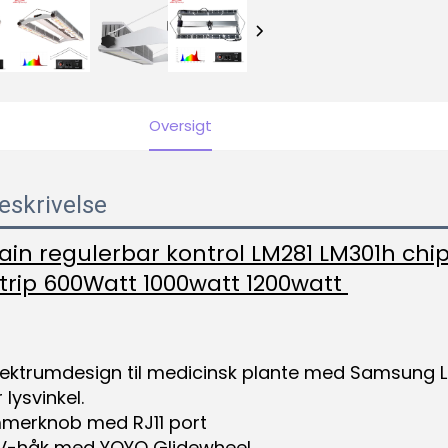
Oversigt
eskrivelse
ain regulerbar kontrol LM281 LM301h chip
strip 600Watt 1000watt 1200watt 
pektrumdesign til medicinsk plante med Samsung LM2
lysvinkel. 
mmerknob med RJ11 port 
l V-håk med YOYO Glidewheel 