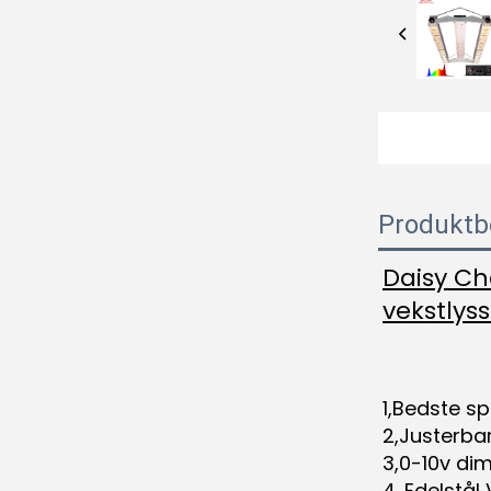
Produktb
Daisy Ch
vekstlys
1,Bedste s
2,Justerbar 
3,0-10v di
4. Edelstå