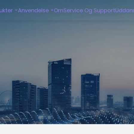
ukter
Anvendelse
Om
Service Og Support
Uddan