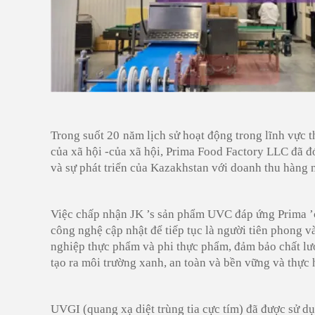
Trong suốt
20
năm lịch sử hoạt động trong lĩnh vực
t
của xã hội
-
của xã hội,
Prima Food Factory LLC
đã đ
và sự phát triển của
Kazakhstan với doanh thu hàng n
Việc chấp nhận JK
’
s sản phẩm UVC đáp ứng Prima
’
công nghệ cập nhật để tiếp tục là người tiên phong 
nghiệp thực phẩm và phi thực phẩm, đảm bảo chất lượ
tạo ra môi trường xanh, an toàn và bền vững và thực 
UVGI (quang xạ diệt trùng tia cực tím) đã được sử d