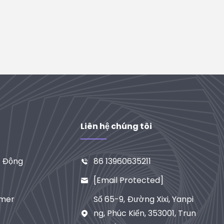
Liên hệ chúng tôi
i Động
86 13960635211

[email Protected]

imer
Số 65-9, Đường Xixi, Yanpi
Ng, Phúc Kiến, 353001, Trun
