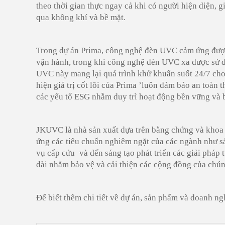
theo thời gian thực ngay cả khi có người hiện diện, 
qua không khí và bề mặt.
Trong dự án Prima, công nghệ đèn UVC cảm ứng được
vận hành, trong khi công nghệ đèn UVC xa được sử d
UVC này mang lại quá trình khử khuẩn suốt 24/7 cho
hiện giá trị cốt lõi của Prima
’
luôn đảm bảo an toàn t
các yếu tố ESG nhằm duy trì hoạt động bền vững và 
JKUVC là nhà sản xuất dựa trên bằng chứng và khoa 
ứng các tiêu chuẩn nghiêm ngặt của các ngành như
s
vụ cấp cứu
và
đến
sáng tạo phát triển các giải pháp
dài
nhằm bảo vệ và cải thiện các cộng đồng của chún
Để biết thêm chi tiết về dự án, sản phẩm và doanh ng