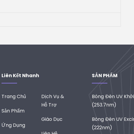
Liên Kết Nhanh
SẢN PHẨM
Trang Chủ
Dịch Vụ &
Bóng Đèn UV Khở
Hỗ Trợ
(253.7nm)
Sản Phẩm
Giáo Dục
Bóng Đèn UV Exc
Ứng Dụng
(222nm)
Liên Hệ