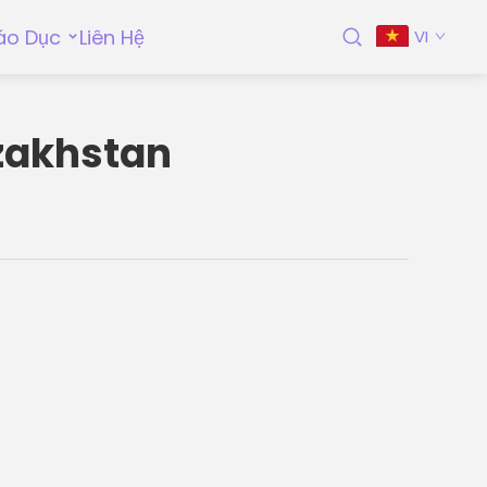
áo Dục
Liên Hệ
VI
azakhstan