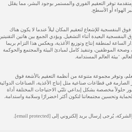
نولوجيا مبتكرة ومتقدمة توفر التعقيم الفوري والمستمر بوجود البشر، مما يقلل
 الهواء أو الأسطح.
ق البنفسجية للإشعاع لتعقيم المكان ليلاً عندما لا يكون هناك
لبنفسجية البعيدة أثناء التشغيل. ويؤدي الجمع بين هاتين التقنيتين
 الساعة لمنطقة إنتاج وتوزيع الأغذية، ويعكس هذا التزام بريما
، وصحة الموظفين، وتنفيذ كامل لمبادئ البيئة والمجتمع والحوكمة
’
بيئة العالم المستدامة.
والعلم، وتوفر مجموعة متنوعة من أنظمة التعقيم بالأشعة فوق
يير الصارمة في قطاعات صناعية مثل
إنتاج الأغذية،
الصناعات الدوائية
ر حلولاً مخصصة بشكل إبداعي تلبّي الاحتياجات المختلفة
أداة
حماية وتحسين مجتمعاتنا لتكون أكثر اخضرارًا وسلامة واستدامة.
لشركة، يُرجى إرسال بريد إلكتروني إلى
[email protected]
.