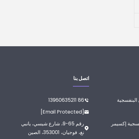
اتصل بنا
 البنفسجية
86 13960635211

[email Protected]

فسجية إكسيمر
رقم 65-9، شارع شيسي، يانبي

نغ، فوجيان، 353001، الصين