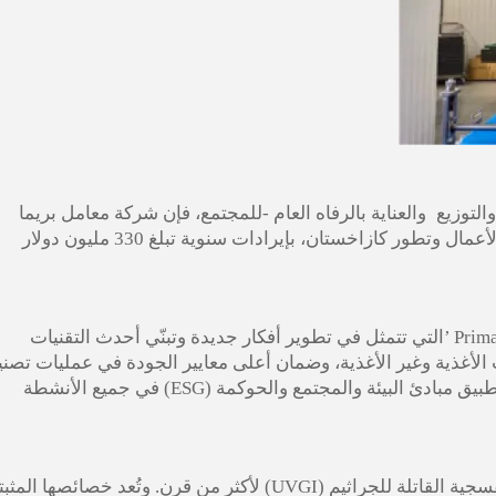
والتوزيع
والعناية بالرفاه العام
-
للمجتمع، فإن
شركة معامل بريما
الأعمال وتطور
كازاخستان، بإيرادات سنوية تبلغ 330 مليون دولار
’
التي تتمثل في تطوير أفكار جديدة وتبنّي أحدث التقنيات
الأغذية وغير الأغذية، وضمان أعلى معايير الجودة في عمليات تصني
الأغذية، وإيجاد بيئة خضراء وآمنة ومستدامة، وتطبيق مبادئ البيئة والمجتمع والحوكمة (ESG) في جميع الأنشطة
لقد تم استخدام تقنية التعقيم بالأشعة فوق البنفسجية القاتلة للجراثيم (UVGI) لأكثر من قرن. وتُعد خصائصها الم