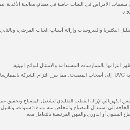
مسببات الأمراض في البيئات
خاصة في مصانع معالجة الأغذية، مم
وار.
ل البكتيريا والفيروسات وإزالة أسباب الغياب المرضي، وبالتالي
يمكن نقل اعتماد التقنيات المستدامة، مثل تقنية UVC، إلى أصحاب المصلحة، مما يبرز التزام الشركة بالمما
 الحث UVC تقنية المغناطيس الكهربائي لإزالة القطب التقليدي لتشغيل المصباح وتحقيق عم
افتراضي يصل إلى 60 ألف ساعة، ما يعني عدم الحاجة إلى استبدال المصباح والتخلص منه لمدة 5 سنوات، وتقليل
باح السنوي أو الدوري والمهن المرتبطة بالتعامل معه.