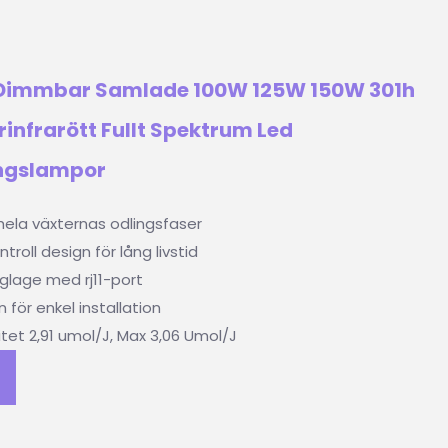
 Dimmbar Samlade 100W 125W 150W 301h
rinfrarött Fullt Spektrum Led
ngslampor
 hela växternas odlingsfaser
troll design för lång livstid
glage med rj11-port
 för enkel installation
tet 2,91 umol/J, Max 3,06 Umol/J