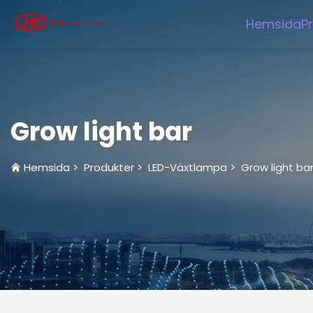
Hemsida
P
Grow light bar
Hemsida
>
Produkter
>
LED-Växtlampa
>
Grow light ba