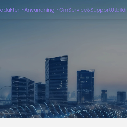
rodukter
Användning
Om
Service&Support
Utbild
r