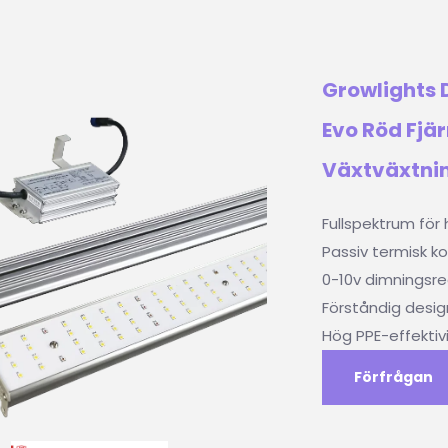
Growlights
Evo Röd Fjär
Växtväxtni
Fullspektrum för
Passiv termisk kon
0-10v dimningsre
Förståndig design
Hög PPE-effektivi
Förfrågan