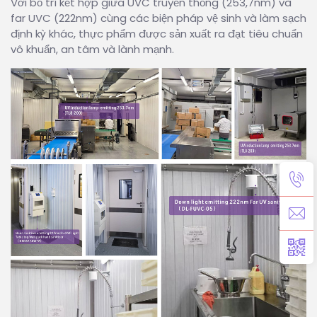
Với bố trí kết hợp giữa UVC truyền thống (253,7nm) và
far UVC (222nm) cùng các biện pháp vệ sinh và làm sạch
định kỳ khác, thực phẩm được sản xuất ra đạt tiêu chuẩn
vô khuẩn, an tâm và lành mạnh.