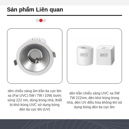
Sản phẩm Liên quan
ím
đèn chiếu sáng âm trần tia cực tím
đ
đèn trần chiếu sáng UVC xa 5W
ớc
xa (Far UVC) 5W / 7W / 10W, bước
x
7W 222nm, đèn khử trùng trong
ết
sóng 222 nm, dùng trong nhà; thiết
s
nhà, đèn UV điều hòa không khí sử
bị khử trùng UVC sử dụng bóng
dụng bóng đèn tia cực tím
đèn tia cực tím (UV)