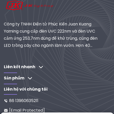
Công ty TNHH Điện tử Phúc Kiến Juan Kuang
Yaming cung cấp đèn UVC 222nm và đèn UVC
cảm ứng 253,7nm dùng để khử trùng, cùng đèn
LED trồng cây cho ngành làm vườn. Hơn 40
năm kinh nghiệm, đạt chứng nhận ISO, là nhà
cung cấp toàn cầu về hệ thống chiếu sáng và lọc
công nghiệp. Khám phá các giải pháp do R&D
Liên kết nhanh
thúc đẩy của chúng tôi.
Sản phẩm
Liên hệ với chúng tôi
86 13960635211

[email Protected]
