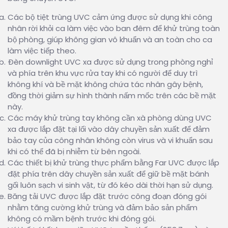
Các bộ tiệt trùng UVC cảm ứng được sử dụng khi công
nhân rời khỏi ca làm việc vào ban đêm để khử trùng toàn
bộ phòng, giúp không gian vô khuẩn và an toàn cho ca
làm việc tiếp theo.
Đèn downlight UVC xa được sử dụng trong phòng nghỉ
và phía trên khu vực rửa tay khi có người để duy trì
không khí và bề mặt không chứa tác nhân gây bệnh,
đồng thời giảm sự hình thành nấm mốc trên các bề mặt
này.
Các máy khử trùng tay không cần xà phòng dùng UVC
xa được lắp đặt tại lối vào dây chuyền sản xuất để đảm
bảo tay của công nhân không còn virus và vi khuẩn sau
khi có thể đã bị nhiễm từ bên ngoài.
Các thiết bị khử trùng thực phẩm bằng Far UVC được lắp
đặt phía trên dây chuyền sản xuất để giữ bề mặt bánh
gối luôn sạch vi sinh vật, từ đó kéo dài thời hạn sử dụng.
Băng tải UVC được lắp đặt trước công đoạn đóng gói
nhằm tăng cường khử trùng và đảm bảo sản phẩm
không có mầm bệnh trước khi đóng gói.